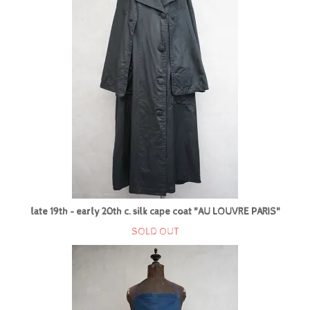
late 19th - early 20th c. silk cape coat "AU LOUVRE PARIS"
SOLD OUT