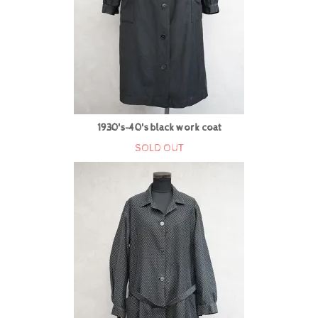
1930's-40's black work coat
SOLD OUT