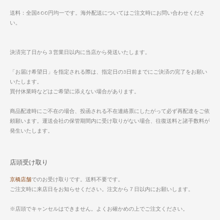
送料：全国800円均一です。海外配送についてはご注文時にお問い合わせくださ
い。
決済完了日から３営業日以内に当店から発送いたします。
「お届け希望日」を指定される際は、指定日の3日前までにご決済の完了をお願い
いたします。
買付休業時などはご希望に添えない場合があります。
商品配達時にご不在の場合、投函される不在連絡票にしたがって必ず再配達をご依
頼願います。運送会社の保管期間内に受け取りがない場合、往復送料と諸手数料が
発生いたします。
店頭受け取り
京橋店舗
でのお受け取りです。送料不要です。
ご注文時に来店日をお知らせください。注文から７日以内にお願いします。
※店頭でキャンセルはできません。よくお確かめの上でご注文ください。