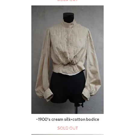
~1900's cream silk×cotton bodice
SOLD OUT