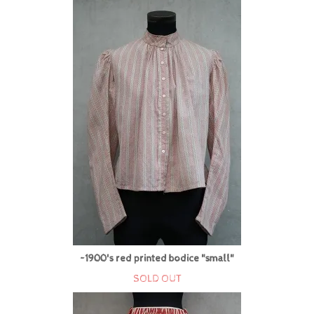
~1900's red printed bodice "small"
SOLD OUT