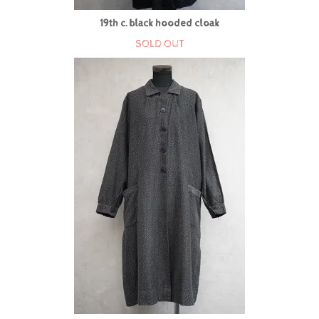
19th c. black hooded cloak
SOLD OUT