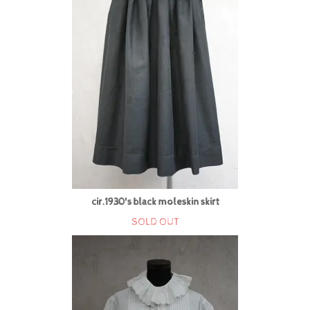
cir.1930's black moleskin skirt
SOLD OUT