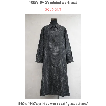
1930's-1940's printed work coat
SOLD OUT
1930's-1940's printed work coat "glass buttons"