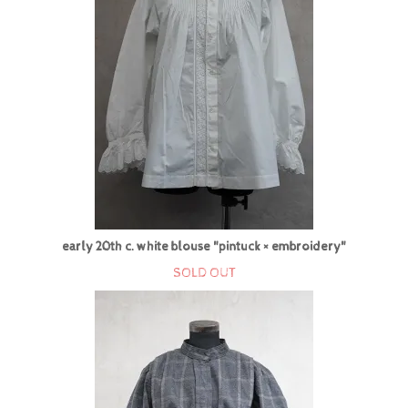
early 20th c. white blouse "pintuck × embroidery"
SOLD OUT