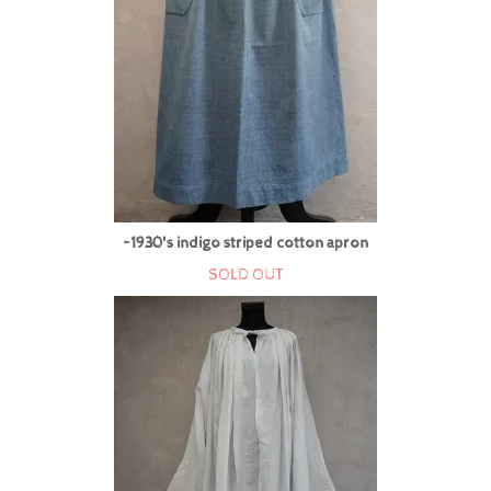
~1930's indigo striped cotton apron
SOLD OUT