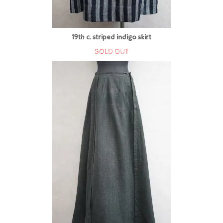
19th c. striped indigo skirt
SOLD OUT