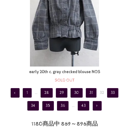
early 20th c. gray checked blouse NOS
SOLD OUT
<
1
...
28
29
30
31
32
33
34
35
36
...
43
>
1180商品中 869～896商品