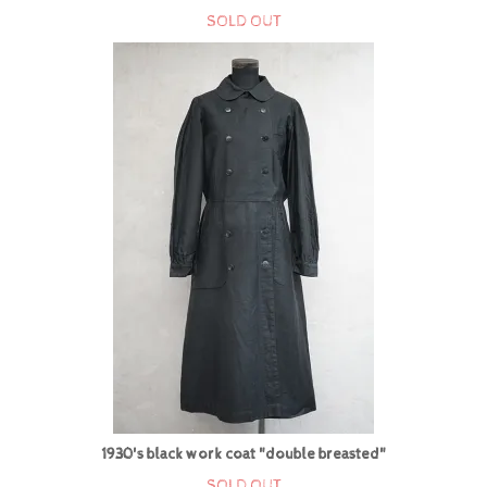
SOLD OUT
1930's black work coat "double breasted"
SOLD OUT