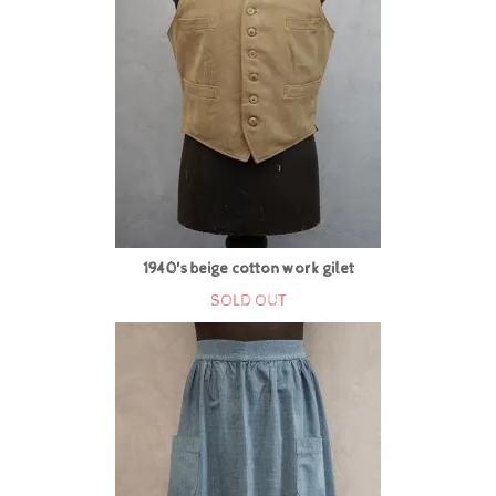
1940's beige cotton work gilet
SOLD OUT