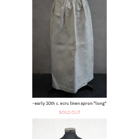
~early 20th c. ecru linen apron "long"
SOLD OUT