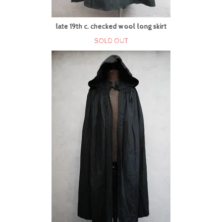
late 19th c. checked wool long skirt
SOLD OUT