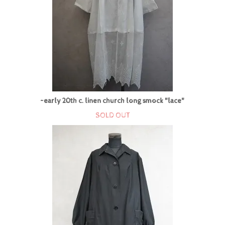
~early 20th c. linen church long smock "lace"
SOLD OUT