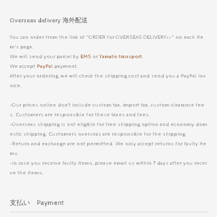
Overseas delivery 海外配送
You can order from the link of "ORDER for OVERSEAS DELIVERY>>" on each ite
m's page.
We will send your parcel by
EMS
or
Yamato transport
.
We accept
PayPal
payment.
After your ordering, we will check the shipping cost and send you a PayPal inv
oice.
-Our prices online don’t include custom tax, import tax, custom clearance fee
s. Customers are responsible for these taxes and fees.
-Overseas shipping is not eligible for free shipping option and economy dom
estic shipping. Customers overseas are responsible for the shipping.
-Return and exchange are not permitted. We only accept returns for faulty ite
ms.
-In case you receive faulty items, please email us within 7 days after you recei
ve the items.
支払い Payment