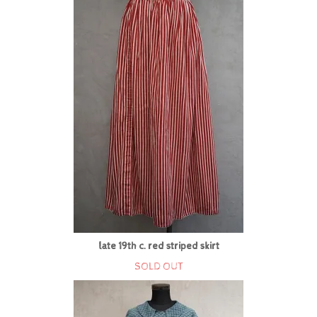
late 19th c. red striped skirt
SOLD OUT