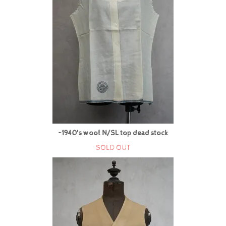
~1940's wool N/SL top dead stock
SOLD OUT