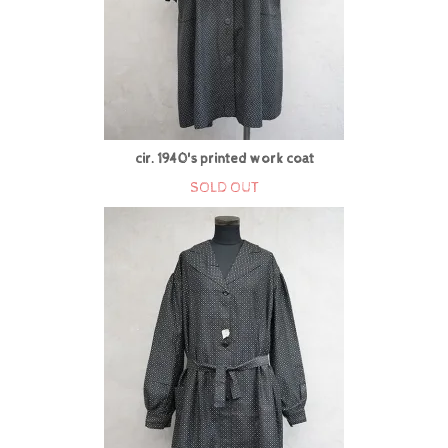
cir. 1940's printed work coat
SOLD OUT