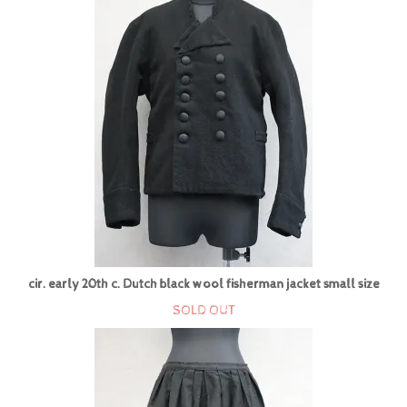
cir. early 20th c. Dutch black wool fisherman jacket small size
SOLD OUT