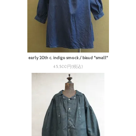
early 20th c. indigo smock / biaud "small"
45,500円(税込)