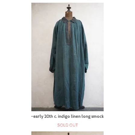
~early 20th c. indigo linen long smock
SOLD OUT