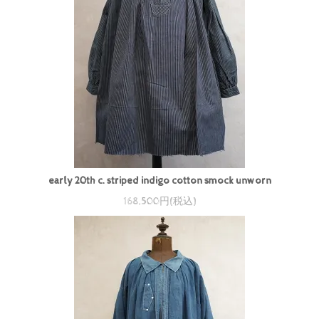
early 20th c. striped indigo cotton smock unworn
168,500円(税込)