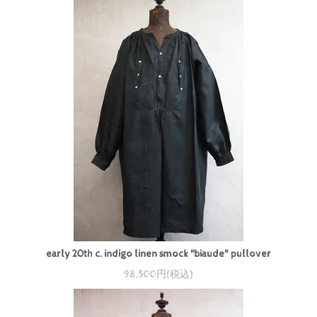
early 20th c. indigo linen smock "biaude" pullover
98,500円(税込)