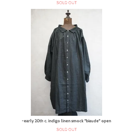
SOLD OUT
~early 20th c. indigo linen smock "biaude" open
SOLD OUT