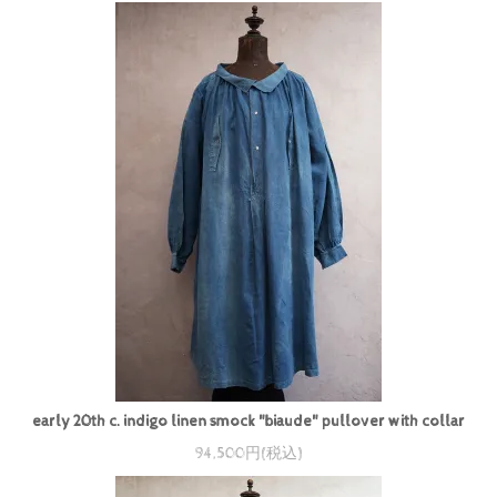
early 20th c. indigo linen smock "biaude" pullover with collar
94,500円(税込)