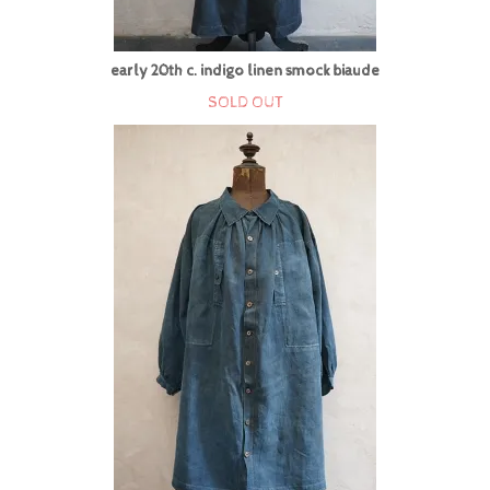
early 20th c. indigo linen smock biaude
SOLD OUT