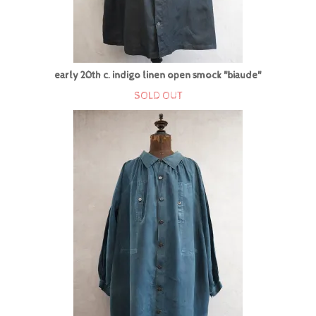
early 20th c. indigo linen open smock "biaude"
SOLD OUT