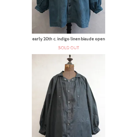
early 20th c. indigo linen biaude open
SOLD OUT