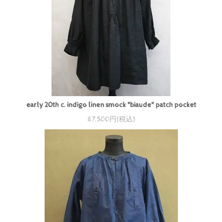
early 20th c. indigo linen smock "biaude" patch pocket
87,500円(税込)