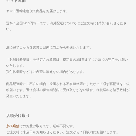
ヤマト運輸
ヤマト運輸宅急便で商品をお届けします。
送料：全国800円均一です。海外配送についてはご注文時にお問い合わせくださ
い。
決済完了日から３営業日以内に当店から発送いたします。
「お届け希望日」を指定される際は、指定日の3日前までにご決済の完了をお願い
いたします。
買付休業時などはご希望に添えない場合があります。
商品配達時にご不在の場合、投函される不在連絡票にしたがって必ず再配達をご依
頼願います。運送会社の保管期間内に受け取りがない場合、往復送料と諸手数料が
発生いたします。
店頭受け取り
京橋店舗
でのお受け取りです。送料不要です。
ご注文時に来店日をお知らせください。注文から７日以内にお願いします。