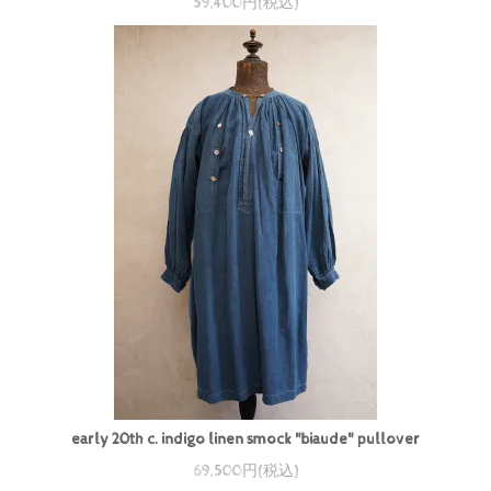
59,400円(税込)
early 20th c. indigo linen smock "biaude" pullover
69,500円(税込)