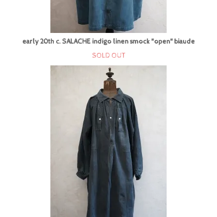
early 20th c. SALACHE indigo linen smock "open" biaude
SOLD OUT