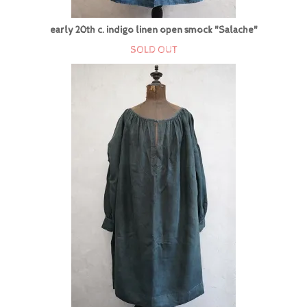
early 20th c. indigo linen open smock "Salache"
SOLD OUT