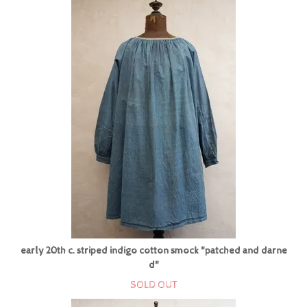
early 20th c. striped indigo cotton smock "patched and darne
d"
SOLD OUT