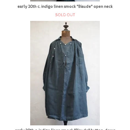
early 20th c. indigo linen smock "Biaude" open neck
SOLD OUT