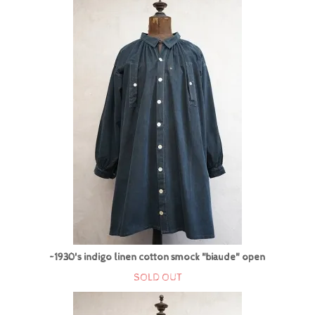
~1930's indigo linen cotton smock "biaude" open
SOLD OUT