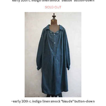
early 20th c. indigo linen smock "Biaude" button-down
SOLD OUT
~early 20th c. indigo linen smock "biaude" button-down