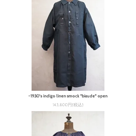
~1930's indigo linen smock "biaude" open
143,800円(税込)