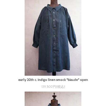
early 20th c. indigo linen smock "biaude" open
139,500円(税込)