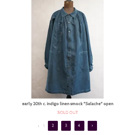
early 20th c. indigo linen smock "Salache" open
SOLD OUT
<
1
2
3
4
>