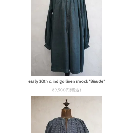
early 20th c. indigo linen smock "Biaude"
89,500円(税込)