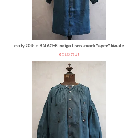
early 20th c. SALACHE indigo linen smock "open" biaude
SOLD OUT