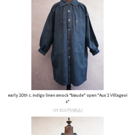
early 20th c. indigo linen smock "biaude" open "Aux 2 Villageoi
s"
139,500円(税込)