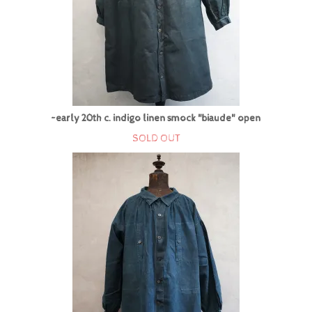
~early 20th c. indigo linen smock "biaude" open
SOLD OUT