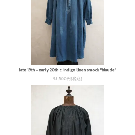
late 19th - early 20th c. indigo linen smock "biaude"
94,500円(税込)