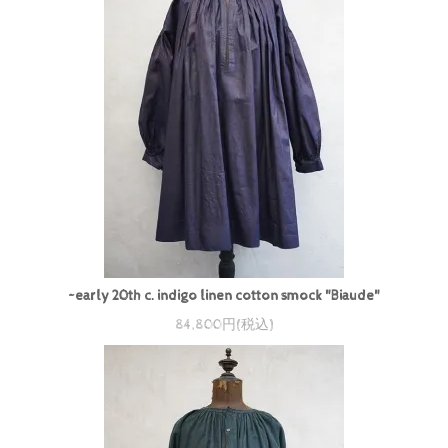
~early 20th c. indigo linen cotton smock "Biaude"
84,800円(税込)