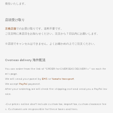
発生いたします。
店頭受け取り
京橋店舗
でのお受け取りです。送料不要です。
ご注文時に来店日をお知らせください。注文から７日以内にお願いします。
※店頭でキャンセルはできません。よくお確かめの上でご注文ください。
Overseas delivery 海外配送
You can order from the link of "ORDER for OVERSEAS DELIVERY>>" on each ite
m's page.
We will send your parcel by
EMS
or
Yamato transport
.
We accept
PayPal
payment.
After your ordering, we will check the shipping cost and send you a PayPal inv
oice.
-Our prices online don’t include custom tax, import tax, custom clearance fee
s. Customers are responsible for these taxes and fees.