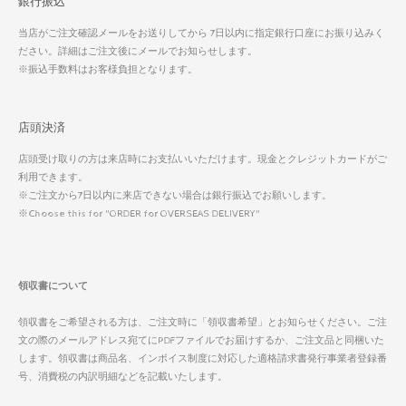
銀行振込
当店がご注文確認メールをお送りしてから 7日以内に指定銀行口座にお振り込みく
ださい。詳細はご注文後にメールでお知らせします。
※振込手数料はお客様負担となります。
店頭決済
店頭受け取りの方は来店時にお支払いいただけます。現金とクレジットカードがご
利用できます。
※ご注文から7日以内に来店できない場合は銀行振込でお願いします。
※Choose this for "ORDER for OVERSEAS DELIVERY"
領収書について
領収書をご希望される方は、ご注文時に「領収書希望」とお知らせください。ご注
文の際のメールアドレス宛てにPDFファイルでお届けするか、ご注文品と同梱いた
します。領収書は商品名、インボイス制度に対応した適格請求書発行事業者登録番
号、消費税の内訳明細などを記載いたします。