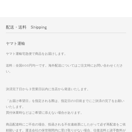
配送・送料 Shipping
ヤマト運輸
ヤマト運輸宅急便で商品をお届けします。
送料：全国800円均一です。海外配送についてはご注文時にお問い合わせくださ
い。
決済完了日から３営業日以内に当店から発送いたします。
「お届け希望日」を指定される際は、指定日の3日前までにご決済の完了をお願い
いたします。
買付休業時などはご希望に添えない場合があります。
商品配達時にご不在の場合、投函される不在連絡票にしたがって必ず再配達をご依
頼願います。運送会社の保管期間内に受け取りがない場合、往復送料と諸手数料が