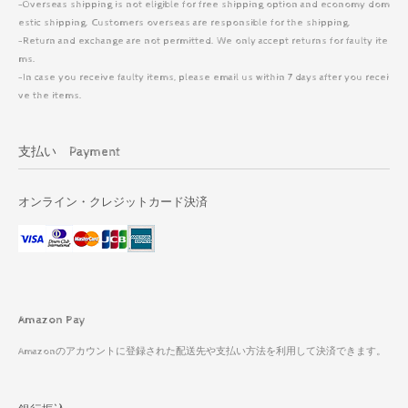
-Overseas shipping is not eligible for free shipping option and economy dom
estic shipping. Customers overseas are responsible for the shipping.
-Return and exchange are not permitted. We only accept returns for faulty ite
ms.
-In case you receive faulty items, please email us within 7 days after you recei
ve the items.
支払い Payment
オンライン・クレジットカード決済
Amazon Pay
Amazonのアカウントに登録された配送先や支払い方法を利用して決済できます。