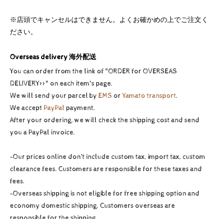
※店頭でキャンセルはできません。よくお確かめの上でご注文く
ださい。
Overseas delivery 海外配送
You can order from the link of "ORDER for OVERSEAS
DELIVERY>>" on each item's page.
We will send your parcel by
EMS
or
Yamato transport
.
We accept
PayPal
payment.
After your ordering, we will check the shipping cost and send
you a PayPal invoice.
-Our prices online don’t include custom tax, import tax, custom
clearance fees. Customers are responsible for these taxes and
fees.
-Overseas shipping is not eligible for free shipping option and
economy domestic shipping. Customers overseas are
responsible for the shipping.