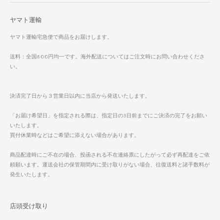
ヤマト運輸
ヤマト運輸宅急便で商品をお届けします。
送料：全国800円均一です。海外配送についてはご注文時にお問い合わせくださ
い。
決済完了日から３営業日以内に当店から発送いたします。
「お届け希望日」を指定される際は、指定日の3日前までにご決済の完了をお願い
いたします。
買付休業時などはご希望に添えない場合があります。
商品配達時にご不在の場合、投函される不在連絡票にしたがって必ず再配達をご依
頼願います。運送会社の保管期間内に受け取りがない場合、往復送料と諸手数料が
発生いたします。
店頭受け取り