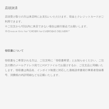
店頭決済
店頭受け取りの方は来店時にお支払いいただけます。現金とクレジットカードがご
利用できます。
※ご注文から7日以内に来店できない場合は銀行振込でお願いします。
※Choose this for "ORDER for OVERSEAS DELIVERY"
領収書について
領収書をご希望される方は、ご注文時に「領収書希望」とお知らせください。ご注
文の際のメールアドレス宛てにPDFファイルでお届けするか、ご注文品と同梱いた
します。領収書は商品名、インボイス制度に対応した適格請求書発行事業者登録番
号、消費税の内訳明細などを記載いたします。