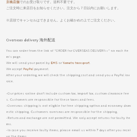
京橋店舗
でのお受け取りです。送料不要です。
ご注文時に来店日をお知らせください。注文から７日以内にお願いします。
※店頭でキャンセルはできません。よくお確かめの上でご注文ください。
Overseas delivery 海外配送
You can order from the link of "ORDER for OVERSEAS DELIVERY>>" on each ite
m's page.
We will send your parcel by
EMS
or
Yamato transport
.
We accept
PayPal
payment.
After your ordering, we will check the shipping cost and send you a PayPal inv
oice.
-Our prices online don’t include custom tax, import tax, custom clearance fee
s. Customers are responsible for these taxes and fees.
-Overseas shipping is not eligible for free shipping option and economy dom
estic shipping. Customers overseas are responsible for the shipping.
-Return and exchange are not permitted. We only accept returns for faulty ite
ms.
-In case you receive faulty items, please email us within 7 days after you recei
ve the items.