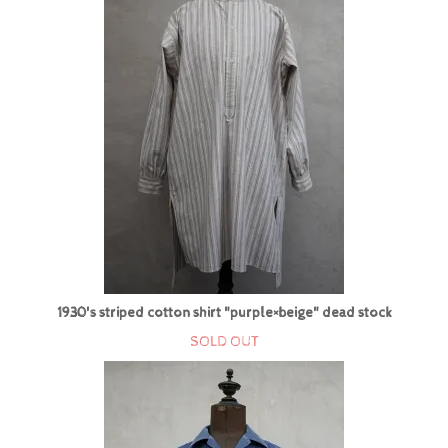
1930's striped cotton shirt "purple×beige" dead stock
SOLD OUT