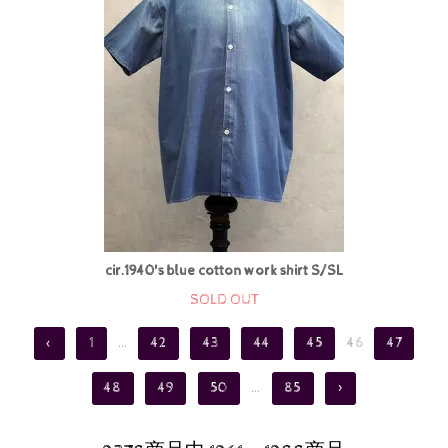
cir.1940's blue cotton work shirt S/SL
SOLD OUT
<
1
...
42
43
44
45
46
47
48
49
50
...
85
>