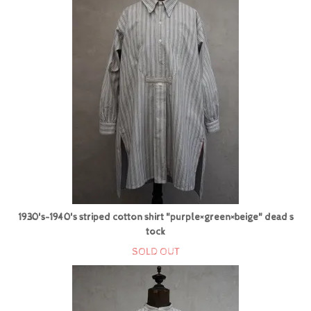
1930's-1940's striped cotton shirt "purple×green×beige" dead s
tock
SOLD OUT