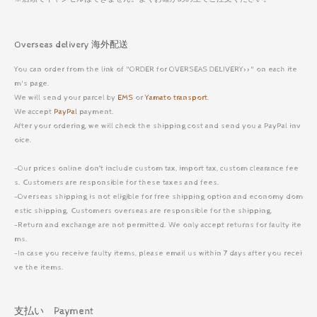
Overseas delivery 海外配送
You can order from the link of "ORDER for OVERSEAS DELIVERY>>" on each ite
m's page.
We will send your parcel by
EMS
or
Yamato transport
.
We accept
PayPal
payment.
After your ordering, we will check the shipping cost and send you a PayPal inv
oice.
-Our prices online don’t include custom tax, import tax, custom clearance fee
s. Customers are responsible for these taxes and fees.
-Overseas shipping is not eligible for free shipping option and economy dom
estic shipping. Customers overseas are responsible for the shipping.
-Return and exchange are not permitted. We only accept returns for faulty ite
ms.
-In case you receive faulty items, please email us within 7 days after you recei
ve the items.
支払い Payment