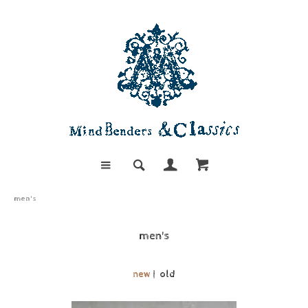
men's
men's
new
| old