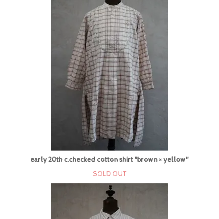
early 20th c.checked cotton shirt "brown × yellow"
SOLD OUT