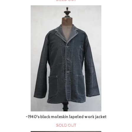
~1940's black moleskin lapeled work jacket
SOLD OUT