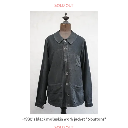
SOLD OUT
~1930's black moleskin work jacket "6 buttons"
SOLD OUT