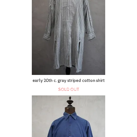
early 20th c. gray striped cotton shirt
SOLD OUT