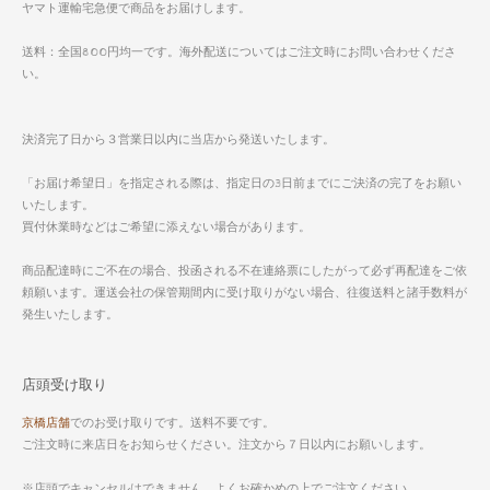
ヤマト運輸宅急便で商品をお届けします。
送料：全国800円均一です。海外配送についてはご注文時にお問い合わせくださ
い。
決済完了日から３営業日以内に当店から発送いたします。
「お届け希望日」を指定される際は、指定日の3日前までにご決済の完了をお願い
いたします。
買付休業時などはご希望に添えない場合があります。
商品配達時にご不在の場合、投函される不在連絡票にしたがって必ず再配達をご依
頼願います。運送会社の保管期間内に受け取りがない場合、往復送料と諸手数料が
発生いたします。
店頭受け取り
京橋店舗
でのお受け取りです。送料不要です。
ご注文時に来店日をお知らせください。注文から７日以内にお願いします。
※店頭でキャンセルはできません。よくお確かめの上でご注文ください。