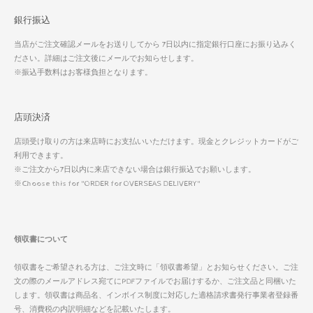
銀行振込
当店がご注文確認メールをお送りしてから 7日以内に指定銀行口座にお振り込みく
ださい。詳細はご注文後にメールでお知らせします。
※振込手数料はお客様負担となります。
店頭決済
店頭受け取りの方は来店時にお支払いいただけます。現金とクレジットカードがご
利用できます。
※ご注文から7日以内に来店できない場合は銀行振込でお願いします。
※Choose this for "ORDER for OVERSEAS DELIVERY"
領収書について
領収書をご希望される方は、ご注文時に「領収書希望」とお知らせください。ご注
文の際のメールアドレス宛てにPDFファイルでお届けするか、ご注文品と同梱いた
します。領収書は商品名、インボイス制度に対応した適格請求書発行事業者登録番
号、消費税の内訳明細などを記載いたします。