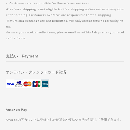
s. Customers are responsible for these taxes and fees.
-Overseas shipping is not eligible for free shipping option and economy dom
estic shipping. Customers overseas are responsible for the shipping.
-Return and exchange are not permitted. We only accept returns for faulty ite
ms.
-In case you receive faulty items, please email us within 7 days after you recei
ve the items.
支払い Payment
オンライン・クレジットカード決済
Amazon Pay
Amazonのアカウントに登録された配送先や支払い方法を利用して決済できます。