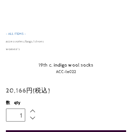
- ALL ITEMS -
accessories/bags/shoes
women's
19th c. indigo wool socks
ACC-le022
20,166円(税込)
数 qty