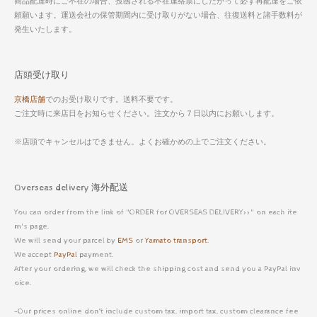
商品配達時にご不在の場合、投函される不在連絡票にしたがって必ず再配達をご依
頼願います。運送会社の保管期間内に受け取りがない場合、往復送料と諸手数料が
発生いたします。
店頭受け取り
京橋店舗
でのお受け取りです。送料不要です。
ご注文時に来店日をお知らせください。注文から７日以内にお願いします。
※店頭でキャンセルはできません。よくお確かめの上でご注文ください。
Overseas delivery 海外配送
You can order from the link of "ORDER for OVERSEAS DELIVERY>>" on each ite
m's page.
We will send your parcel by
EMS
or
Yamato transport
.
We accept
PayPal
payment.
After your ordering, we will check the shipping cost and send you a PayPal inv
oice.
-Our prices online don’t include custom tax, import tax, custom clearance fee