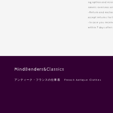
ng option and eco
omers overseas are
-Return and excha
accept returns for 
-In case you receiv
within 7 days afte
MindBenders&Classics
アンティーク・フランスの仕事着 French Antique Clothes