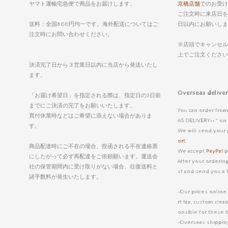
ヤマト運輸宅急便で商品をお届けします。
京橋店舗
でのお受け
ご注文時に来店日を
送料：全国800円均一です。海外配送についてはご
日以内にお願いしま
注文時にお問い合わせください。
※店頭でキャンセル
上でご注文くださ
決済完了日から３営業日以内に当店から発送いたし
ます。
Overseas deli
「お届け希望日」を指定される際は、指定日の3日前
までにご決済の完了をお願いいたします。
You can order from
買付休業時などはご希望に添えない場合がありま
AS DELIVERY>>" on 
す。
We will send your 
ort
.
商品配達時にご不在の場合、投函される不在連絡票
We accept
PayPal
p
にしたがって必ず再配達をご依頼願います。運送会
After your ordering
社の保管期間内に受け取りがない場合、往復送料と
st and send you a 
諸手数料が発生いたします。
-Our prices online
rt tax, custom cle
onsible for these 
-Overseas shipping 