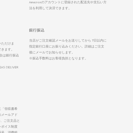
Amazonのアカウントに登録された配送先や支払い方
法を利用して決済できます。
銀行振込
当店がご注文確認メールをお送りしてから 7日以内に
いただけま
指定銀行口座にお振り込みください。詳細はご注文
できます。
後にメールでお知らせします。
合は銀行振込
※振込手数料はお客様負担となります。
EAS DELIVER
に「領収書希
のメールアド
か、ご注文品と
ンボイス制度
番号、消費税