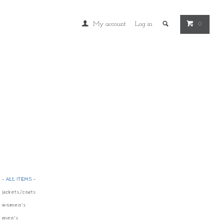
My account
Log in
0
- ALL ITEMS -
jackets/coats
women's
men's