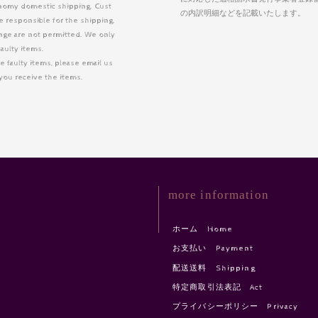
nomy domestic shipping. Cust
の内訳明細などを記載いたします。
 responsible for the shipping.
nge are not permitted. We only
faulty items.
e faulty items, please email us
r you receive the items.
more information
ホーム Home
お支払い Payment
配送送料 Shipping
特定商取引法表記 Act
プライバシーポリシー Privacy