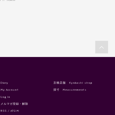
Diary
京橋店舗 Kyobashi shop
My Account
採寸 Measurements
Log in
メルマガ登録・解除
RSS
/
ATOM