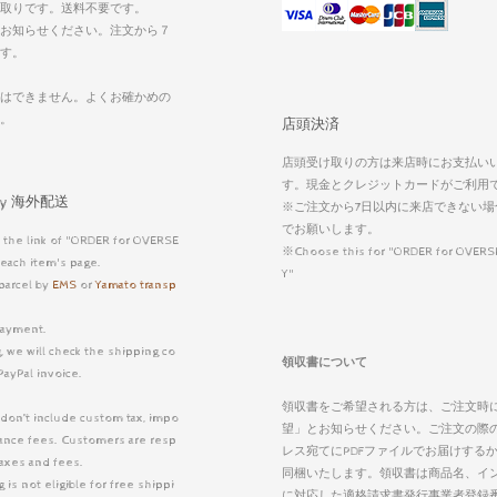
取りです。送料不要です。
お知らせください。注文から７
す。
はできません。よくお確かめの
い。
店頭決済
店頭受け取りの方は来店時にお支払い
す。現金とクレジットカードがご利用
very 海外配送
※ご注文から7日以内に来店できない場
でお願いします。
 the link of "ORDER for OVERSE
※Choose this for "ORDER for OVERS
each item's page.
Y"
parcel by
EMS
or
Yamato transp
ayment.
, we will check the shipping co
領収書について
PayPal invoice.
領収書をご希望される方は、ご注文時
 don’t include custom tax, impo
望」とお知らせください。ご注文の際
arance fees. Customers are resp
レス宛てにPDFファイルでお届けする
taxes and fees.
同梱いたします。領収書は商品名、イ
is not eligible for free shippi
に対応した適格請求書発行事業者登録