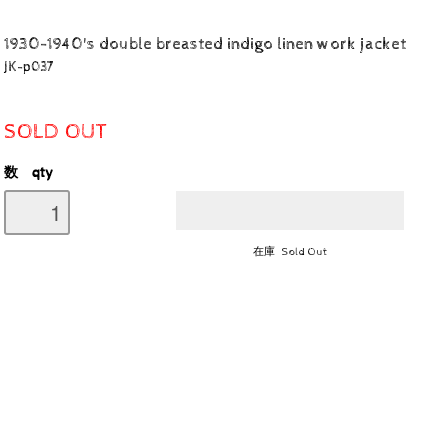
1930-1940's double breasted indigo linen work jacket
JK-p037
SOLD OUT
数 qty
在庫 Sold Out