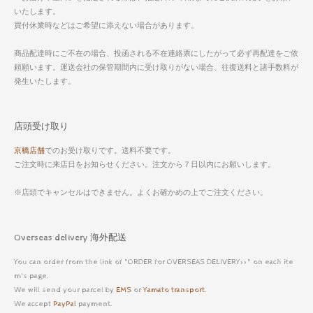
いたします。
買付休業時などはご希望に添えない場合があります。
商品配達時にご不在の場合、投函される不在連絡票にしたがって必ず再配達をご依
頼願います。運送会社の保管期間内に受け取りがない場合、往復送料と諸手数料が
発生いたします。
店頭受け取り
京橋店舗
でのお受け取りです。送料不要です。
ご注文時に来店日をお知らせください。注文から７日以内にお願いします。
※店頭でキャンセルはできません。よくお確かめの上でご注文ください。
Overseas delivery 海外配送
You can order from the link of "ORDER for OVERSEAS DELIVERY>>" on each ite
m's page.
We will send your parcel by
EMS
or
Yamato transport
.
We accept
PayPal
payment.