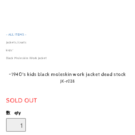
- ALL ITEMS -
jackets/coats
kids'
Black Moleskin Work Jacket
~1940's kids black moleskin work jacket dead stock
JK-r028
SOLD OUT
数 qty