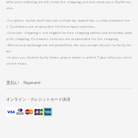
After your ordering, we will check the shipping cost and send you a PayPal inv
oice.
-Our prices online don’t include custom tax, import tax, custom clearance fee
s. Customers are responsible for these taxes and fees.
-Overseas shipping is not eligible for free shipping option and economy dom
estic shipping. Customers overseas are responsible for the shipping.
-Return and exchange are not permitted. We only accept returns for faulty ite
ms.
-In case you receive faulty items, please email us within 7 days after you recei
ve the items.
支払い Payment
オンライン・クレジットカード決済