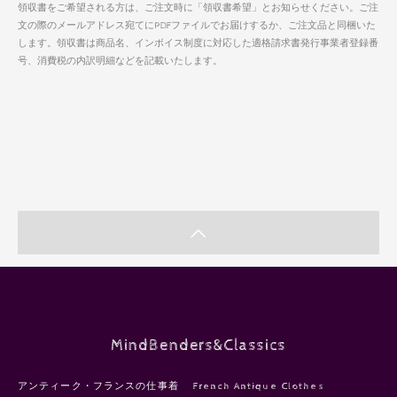
領収書をご希望される方は、ご注文時に「領収書希望」とお知らせください。ご注
文の際のメールアドレス宛てにPDFファイルでお届けするか、ご注文品と同梱いた
します。領収書は商品名、インボイス制度に対応した適格請求書発行事業者登録番
号、消費税の内訳明細などを記載いたします。
MindBenders&Classics
アンティーク・フランスの仕事着 French Antique Clothes