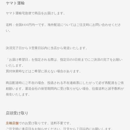
ヤマト運輸
ヤマト運輸宅急便で商品をお届けします。
送料：全国800円均一です。海外配送についてはご注文時にお問い合わせくださ
い。
決済完了日から３営業日以内に当店から発送いたします。
「お届け希望日」を指定される際は、指定日の3日前までにご決済の完了をお願い
いたします。
買付休業時などはご希望に添えない場合があります。
商品配達時にご不在の場合、投函される不在連絡票にしたがって必ず再配達をご依
頼願います。運送会社の保管期間内に受け取りがない場合、往復送料と諸手数料が
発生いたします。
店頭受け取り
京橋店舗
でのお受け取りです。送料不要です。
ご注文時に来店日をお知らせください。注文から７日以内にお願いします。