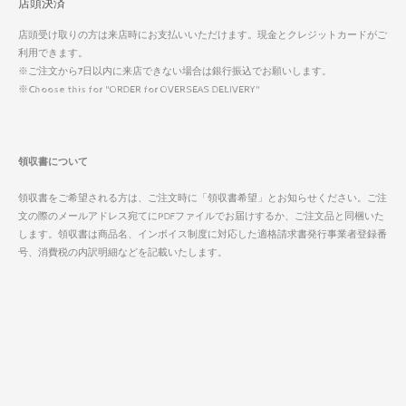
店頭決済
店頭受け取りの方は来店時にお支払いいただけます。現金とクレジットカードがご
利用できます。
※ご注文から7日以内に来店できない場合は銀行振込でお願いします。
※Choose this for "ORDER for OVERSEAS DELIVERY"
領収書について
領収書をご希望される方は、ご注文時に「領収書希望」とお知らせください。ご注
文の際のメールアドレス宛てにPDFファイルでお届けするか、ご注文品と同梱いた
します。領収書は商品名、インボイス制度に対応した適格請求書発行事業者登録番
号、消費税の内訳明細などを記載いたします。