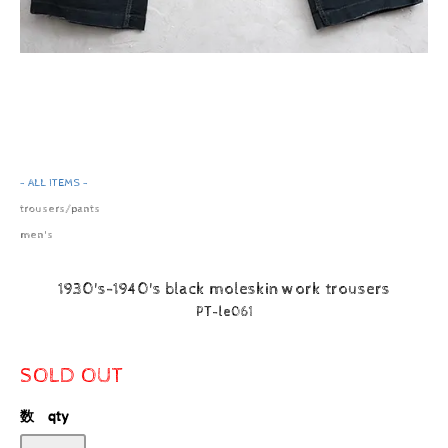
- ALL ITEMS -
trousers/pants
men's
1930's-1940's black moleskin work trousers
PT-le061
SOLD OUT
数 qty