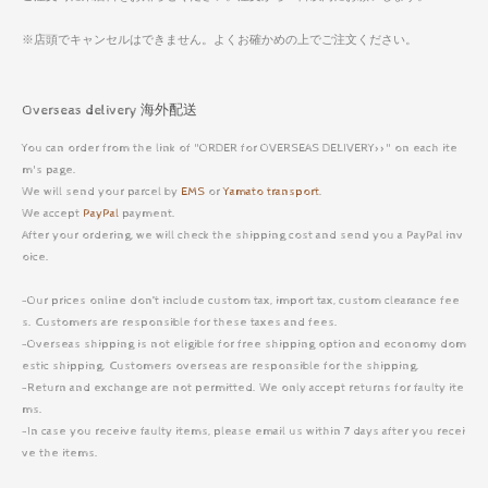
※店頭でキャンセルはできません。よくお確かめの上でご注文ください。
Overseas delivery 海外配送
You can order from the link of "ORDER for OVERSEAS DELIVERY>>" on each ite
m's page.
We will send your parcel by
EMS
or
Yamato transport
.
We accept
PayPal
payment.
After your ordering, we will check the shipping cost and send you a PayPal inv
oice.
-Our prices online don’t include custom tax, import tax, custom clearance fee
s. Customers are responsible for these taxes and fees.
-Overseas shipping is not eligible for free shipping option and economy dom
estic shipping. Customers overseas are responsible for the shipping.
-Return and exchange are not permitted. We only accept returns for faulty ite
ms.
-In case you receive faulty items, please email us within 7 days after you recei
ve the items.