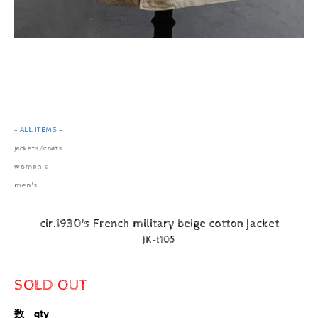
- ALL ITEMS -
jackets/coats
women's
men's
cir.1930's French military beige cotton jacket
JK-t105
SOLD OUT
数 qty