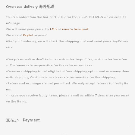
Overseas delivery 海外配送
You can order from the link of "ORDER for OVERSEAS DELIVERY>>" on each ite
m's page.
We will send your parcel by
EMS
or
Yamato transport
.
We accept
PayPal
payment.
After your ordering, we will check the shipping cost and send you a PayPal inv
oice.
-Our prices online don’t include custom tax, import tax, custom clearance fee
s. Customers are responsible for these taxes and fees.
-Overseas shipping is not eligible for free shipping option and economy dom
estic shipping. Customers overseas are responsible for the shipping.
-Return and exchange are not permitted. We only accept returns for faulty ite
ms.
-In case you receive faulty items, please email us within 7 days after you recei
ve the items.
支払い Payment