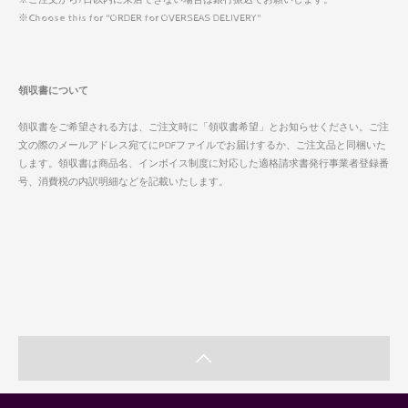
※Choose this for "ORDER for OVERSEAS DELIVERY"
領収書について
領収書をご希望される方は、ご注文時に「領収書希望」とお知らせください。ご注
文の際のメールアドレス宛てにPDFファイルでお届けするか、ご注文品と同梱いた
します。領収書は商品名、インボイス制度に対応した適格請求書発行事業者登録番
号、消費税の内訳明細などを記載いたします。