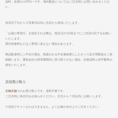
送料：全国800円均一です。海外配送についてはご注文時にお問い合わせくださ
い。
決済完了日から３営業日以内に当店から発送いたします。
「お届け希望日」を指定される際は、指定日の3日前までにご決済の完了をお願い
いたします。
買付休業時などはご希望に添えない場合があります。
商品配達時にご不在の場合、投函される不在連絡票にしたがって必ず再配達をご依
頼願います。運送会社の保管期間内に受け取りがない場合、往復送料と諸手数料が
発生いたします。
店頭受け取り
京橋店舗
でのお受け取りです。送料不要です。
ご注文時に来店日をお知らせください。注文から７日以内にお願いします。
※店頭でキャンセルはできません。よくお確かめの上でご注文ください。