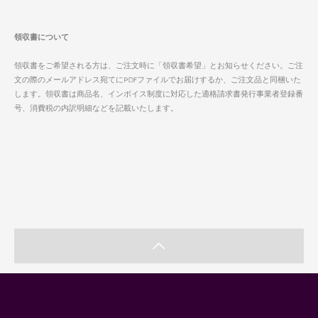
領収書について
領収書をご希望される方は、ご注文時に「領収書希望」とお知らせください。ご注
文の際のメールアドレス宛てにPDFファイルでお届けするか、ご注文品と同梱いた
します。領収書は商品名、インボイス制度に対応した適格請求書発行事業者登録番
号、消費税の内訳明細などを記載いたします。