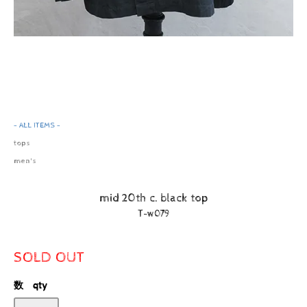
- ALL ITEMS -
tops
men's
mid 20th c. black top
T-w079
SOLD OUT
数 qty