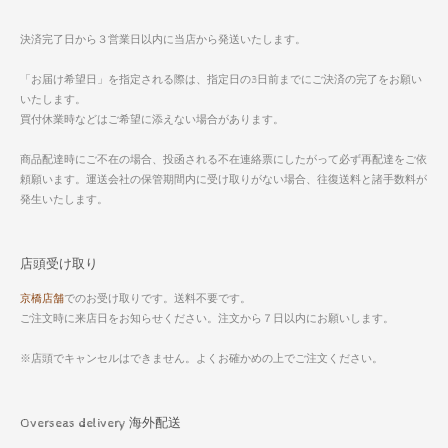
決済完了日から３営業日以内に当店から発送いたします。
「お届け希望日」を指定される際は、指定日の3日前までにご決済の完了をお願い
いたします。
買付休業時などはご希望に添えない場合があります。
商品配達時にご不在の場合、投函される不在連絡票にしたがって必ず再配達をご依
頼願います。運送会社の保管期間内に受け取りがない場合、往復送料と諸手数料が
発生いたします。
店頭受け取り
京橋店舗
でのお受け取りです。送料不要です。
ご注文時に来店日をお知らせください。注文から７日以内にお願いします。
※店頭でキャンセルはできません。よくお確かめの上でご注文ください。
Overseas delivery 海外配送