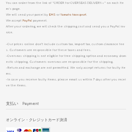
You can order from the link of "ORDER for OVERSEAS DELIVERY>>" on each ite
m's page.
We will send your parcel by
EMS
or
Yamato transport
.
We accept
PayPal
payment.
After your ordering, we will check the shipping cost and send you a PayPal inv
oice.
-Our prices online don’t include custom tax, import tax, custom clearance fee
s. Customers are responsible for these taxes and fees.
-Overseas shipping is not eligible for free shipping option and economy dom
estic shipping. Customers overseas are responsible for the shipping.
-Return and exchange are not permitted. We only accept returns for faulty ite
ms.
-In case you receive faulty items, please email us within 7 days after you recei
ve the items.
支払い Payment
オンライン・クレジットカード決済