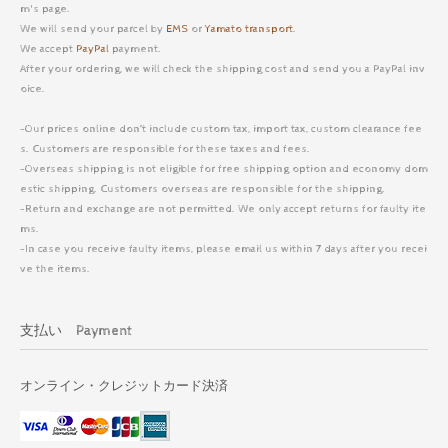
m's page.
We will send your parcel by
EMS
or
Yamato transport
.
We accept
PayPal
payment.
After your ordering, we will check the shipping cost and send you a PayPal inv
oice.
-Our prices online don’t include custom tax, import tax, custom clearance fee
s. Customers are responsible for these taxes and fees.
-Overseas shipping is not eligible for free shipping option and economy dom
estic shipping. Customers overseas are responsible for the shipping.
-Return and exchange are not permitted. We only accept returns for faulty ite
ms.
-In case you receive faulty items, please email us within 7 days after you recei
ve the items.
支払い Payment
オンライン・クレジットカード決済