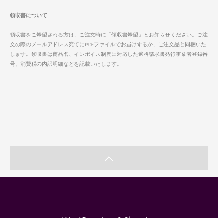
領収書について
領収書をご希望される方は、ご注文時に「領収書希望」とお知らせください。ご注
文の際のメールアドレス宛てにPDFファイルでお届けするか、ご注文品と同梱いた
します。領収書は商品名、インボイス制度に対応した適格請求書発行事業者登録番
号、消費税の内訳明細などを記載いたします。