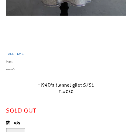
- ALL ITEMS -
tops
men's
~1940's flannel gilet S/SL
T-w080
SOLD OUT
数 qty