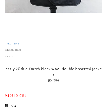
- ALL ITEMS -
jackets/coats
men's
early 20th c. Dutch black wool double breasted jacke
t
JK-r074
SOLD OUT
数 qty