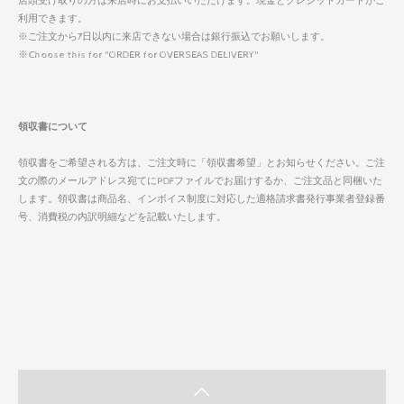
店頭受け取りの方は来店時にお支払いいただけます。現金とクレジットカードがご
利用できます。
※ご注文から7日以内に来店できない場合は銀行振込でお願いします。
※Choose this for "ORDER for OVERSEAS DELIVERY"
領収書について
領収書をご希望される方は、ご注文時に「領収書希望」とお知らせください。ご注
文の際のメールアドレス宛てにPDFファイルでお届けするか、ご注文品と同梱いた
します。領収書は商品名、インボイス制度に対応した適格請求書発行事業者登録番
号、消費税の内訳明細などを記載いたします。