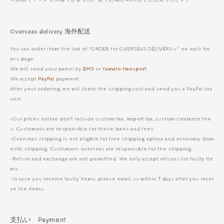
Overseas delivery 海外配送
You can order from the link of "ORDER for OVERSEAS DELIVERY>>" on each ite
m's page.
We will send your parcel by
EMS
or
Yamato transport
.
We accept
PayPal
payment.
After your ordering, we will check the shipping cost and send you a PayPal inv
oice.
-Our prices online don’t include custom tax, import tax, custom clearance fee
s. Customers are responsible for these taxes and fees.
-Overseas shipping is not eligible for free shipping option and economy dom
estic shipping. Customers overseas are responsible for the shipping.
-Return and exchange are not permitted. We only accept returns for faulty ite
ms.
-In case you receive faulty items, please email us within 7 days after you recei
ve the items.
支払い Payment