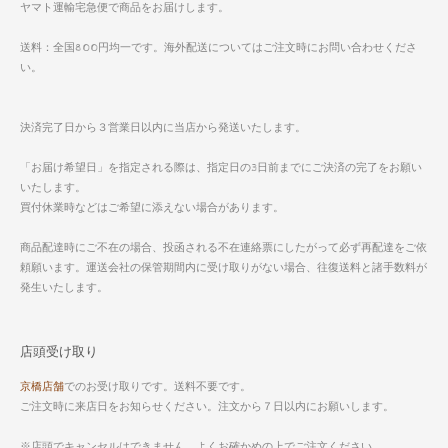
ヤマト運輸宅急便で商品をお届けします。
送料：全国800円均一です。海外配送についてはご注文時にお問い合わせくださ
い。
決済完了日から３営業日以内に当店から発送いたします。
「お届け希望日」を指定される際は、指定日の3日前までにご決済の完了をお願い
いたします。
買付休業時などはご希望に添えない場合があります。
商品配達時にご不在の場合、投函される不在連絡票にしたがって必ず再配達をご依
頼願います。運送会社の保管期間内に受け取りがない場合、往復送料と諸手数料が
発生いたします。
店頭受け取り
京橋店舗
でのお受け取りです。送料不要です。
ご注文時に来店日をお知らせください。注文から７日以内にお願いします。
※店頭でキャンセルはできません。よくお確かめの上でご注文ください。