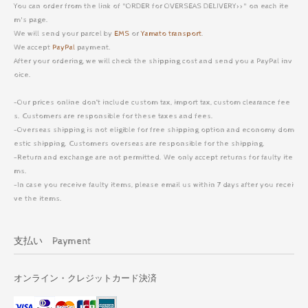
You can order from the link of "ORDER for OVERSEAS DELIVERY>>" on each ite
m's page.
We will send your parcel by
EMS
or
Yamato transport
.
We accept
PayPal
payment.
After your ordering, we will check the shipping cost and send you a PayPal inv
oice.
-Our prices online don’t include custom tax, import tax, custom clearance fee
s. Customers are responsible for these taxes and fees.
-Overseas shipping is not eligible for free shipping option and economy dom
estic shipping. Customers overseas are responsible for the shipping.
-Return and exchange are not permitted. We only accept returns for faulty ite
ms.
-In case you receive faulty items, please email us within 7 days after you recei
ve the items.
支払い Payment
オンライン・クレジットカード決済