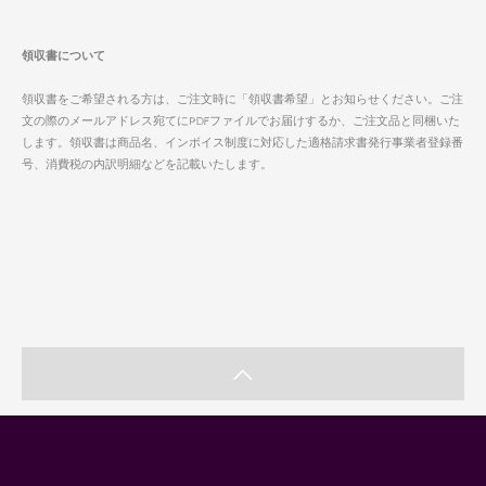
領収書について
領収書をご希望される方は、ご注文時に「領収書希望」とお知らせください。ご注
文の際のメールアドレス宛てにPDFファイルでお届けするか、ご注文品と同梱いた
します。領収書は商品名、インボイス制度に対応した適格請求書発行事業者登録番
号、消費税の内訳明細などを記載いたします。