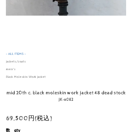
- ALL ITEMS -
jackets/coats
men's
Black Moleskin Work Jacket
mid 20th c. black moleskin work jacket 48 dead stock
JK-x082
69,500円(税込)
数 qty