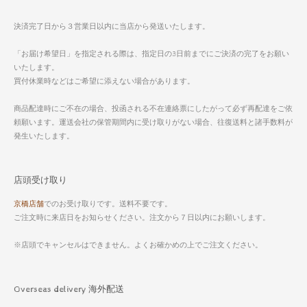
決済完了日から３営業日以内に当店から発送いたします。
「お届け希望日」を指定される際は、指定日の3日前までにご決済の完了をお願い
いたします。
買付休業時などはご希望に添えない場合があります。
商品配達時にご不在の場合、投函される不在連絡票にしたがって必ず再配達をご依
頼願います。運送会社の保管期間内に受け取りがない場合、往復送料と諸手数料が
発生いたします。
店頭受け取り
京橋店舗
でのお受け取りです。送料不要です。
ご注文時に来店日をお知らせください。注文から７日以内にお願いします。
※店頭でキャンセルはできません。よくお確かめの上でご注文ください。
Overseas delivery 海外配送