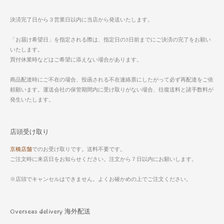
決済完了日から３営業日以内に当店から発送いたします。
「お届け希望日」を指定される際は、指定日の3日前までにご決済の完了をお願い
いたします。
買付休業時などはご希望に添えない場合があります。
商品配達時にご不在の場合、投函される不在連絡票にしたがって必ず再配達をご依
頼願います。運送会社の保管期間内に受け取りがない場合、往復送料と諸手数料が
発生いたします。
店頭受け取り
京橋店舗
でのお受け取りです。送料不要です。
ご注文時に来店日をお知らせください。注文から７日以内にお願いします。
※店頭でキャンセルはできません。よくお確かめの上でご注文ください。
Overseas delivery 海外配送