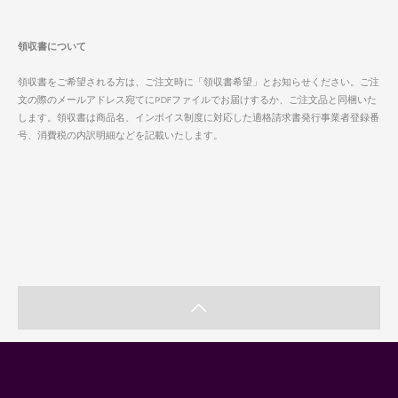
領収書について
領収書をご希望される方は、ご注文時に「領収書希望」とお知らせください。ご注
文の際のメールアドレス宛てにPDFファイルでお届けするか、ご注文品と同梱いた
します。領収書は商品名、インボイス制度に対応した適格請求書発行事業者登録番
号、消費税の内訳明細などを記載いたします。