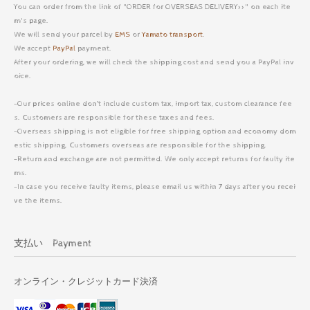
You can order from the link of "ORDER for OVERSEAS DELIVERY>>" on each ite
m's page.
We will send your parcel by
EMS
or
Yamato transport
.
We accept
PayPal
payment.
After your ordering, we will check the shipping cost and send you a PayPal inv
oice.
-Our prices online don’t include custom tax, import tax, custom clearance fee
s. Customers are responsible for these taxes and fees.
-Overseas shipping is not eligible for free shipping option and economy dom
estic shipping. Customers overseas are responsible for the shipping.
-Return and exchange are not permitted. We only accept returns for faulty ite
ms.
-In case you receive faulty items, please email us within 7 days after you recei
ve the items.
支払い Payment
オンライン・クレジットカード決済