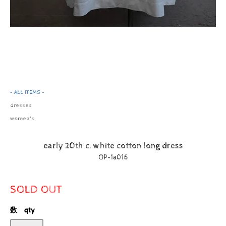
- ALL ITEMS -
dresses
women's
early 20th c. white cotton long dress
OP-1a016
SOLD OUT
数 qty