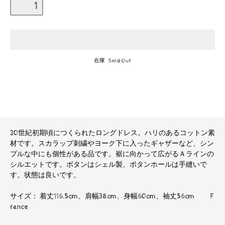
在庫 Sold Out
20世紀初期頃につくられたロングドレス。ハリのあるコットン素
材です。スカラップ刺繍やヨーク下に入ったギャザーなど、シン
プルな中にも個性がある品です。裾に向かって広がるＡラインの
シルエットです。ボタンはシェル製、ボタンホールは手縫いで
す。状態は良いです。
サイズ： 着丈116.5cm、肩幅38cm、身幅60cm、袖丈56cm F
rance