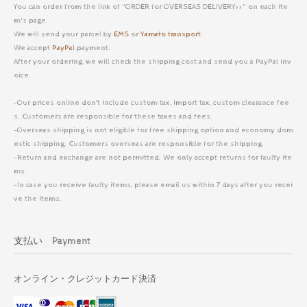
You can order from the link of "ORDER for OVERSEAS DELIVERY>>" on each ite
m's page.
We will send your parcel by
EMS
or
Yamato transport
.
We accept
PayPal
payment.
After your ordering, we will check the shipping cost and send you a PayPal inv
oice.
-Our prices online don’t include custom tax, import tax, custom clearance fee
s. Customers are responsible for these taxes and fees.
-Overseas shipping is not eligible for free shipping option and economy dom
estic shipping. Customers overseas are responsible for the shipping.
-Return and exchange are not permitted. We only accept returns for faulty ite
ms.
-In case you receive faulty items, please email us within 7 days after you recei
ve the items.
支払い Payment
オンライン・クレジットカード決済