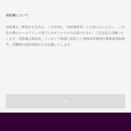
領収書について
領収書をご希望される方は、ご注文時に「領収書希望」とお知らせください。ご注
文の際のメールアドレス宛てにPDFファイルでお届けするか、ご注文品と同梱いた
します。領収書は商品名、インボイス制度に対応した適格請求書発行事業者登録番
号、消費税の内訳明細などを記載いたします。