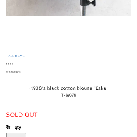
- ALL ITEMS -
tops
women's
~1930's black cotton blouse "Eska"
T-1a078
SOLD OUT
数 qty