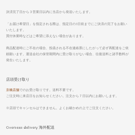
決済完了日から３営業日以内に当店から発送いたします。
「お届け希望日」を指定される際は、指定日の3日前までにご決済の完了をお願い
いたします。
買付休業時などはご希望に添えない場合があります。
商品配達時にご不在の場合、投函される不在連絡票にしたがって必ず再配達をご依
頼願います。運送会社の保管期間内に受け取りがない場合、往復送料と諸手数料が
発生いたします。
店頭受け取り
京橋店舗
でのお受け取りです。送料不要です。
ご注文時に来店日をお知らせください。注文から７日以内にお願いします。
※店頭でキャンセルはできません。よくお確かめの上でご注文ください。
Overseas delivery 海外配送