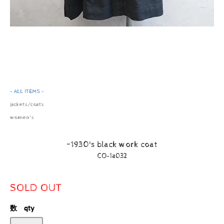
- ALL ITEMS -
jackets/coats
women's
~1930's black work coat
CO-1a032
SOLD OUT
数 qty