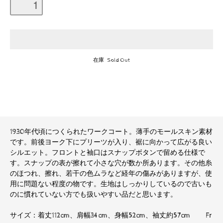
在庫 Sold Out
1930年代頃につくられたワークコート。薄手のモールスキン素材
です。前後ヨーク下にプリーツが入り、裾に向かって広がる良い
シルエット。フロントと袖口はスナップボタンで留める仕様で
す。スナップの表が擦れて小さな穴が数か所あります。その他糸
のほつれ、擦れ、若干の色ムラなど経年の傷みがありますが、使
用に問題ない程度の物です。生地はしっかりしているので古いも
のに慣れていない方でも扱いやすい品だと思います。
サイズ：着丈112cm、肩幅34cm、身幅52cm、袖丈約57cm Fr