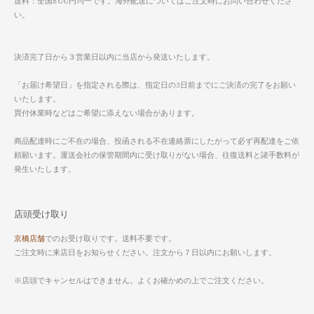
送料：全国800円均一です。海外配送についてはご注文時にお問い合わせくださ
い。
決済完了日から３営業日以内に当店から発送いたします。
「お届け希望日」を指定される際は、指定日の3日前までにご決済の完了をお願い
いたします。
買付休業時などはご希望に添えない場合があります。
商品配達時にご不在の場合、投函される不在連絡票にしたがって必ず再配達をご依
頼願います。運送会社の保管期間内に受け取りがない場合、往復送料と諸手数料が
発生いたします。
店頭受け取り
京橋店舗
でのお受け取りです。送料不要です。
ご注文時に来店日をお知らせください。注文から７日以内にお願いします。
※店頭でキャンセルはできません。よくお確かめの上でご注文ください。