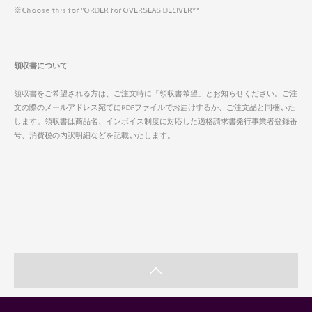
※Choose this for "ORDER for OVERSEAS DELIVERY"
領収書について
領収書をご希望される方は、ご注文時に「領収書希望」とお知らせください。ご注
文の際のメールアドレス宛てにPDFファイルでお届けするか、ご注文品と同梱いた
します。領収書は商品名、インボイス制度に対応した適格請求書発行事業者登録番
号、消費税の内訳明細などを記載いたします。