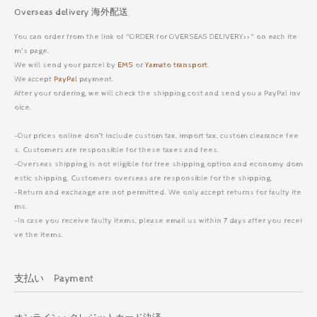
Overseas delivery 海外配送
You can order from the link of "ORDER for OVERSEAS DELIVERY>>" on each ite
m's page.
We will send your parcel by
EMS
or
Yamato transport
.
We accept
PayPal
payment.
After your ordering, we will check the shipping cost and send you a PayPal inv
oice.
-Our prices online don’t include custom tax, import tax, custom clearance fee
s. Customers are responsible for these taxes and fees.
-Overseas shipping is not eligible for free shipping option and economy dom
estic shipping. Customers overseas are responsible for the shipping.
-Return and exchange are not permitted. We only accept returns for faulty ite
ms.
-In case you receive faulty items, please email us within 7 days after you recei
ve the items.
支払い Payment