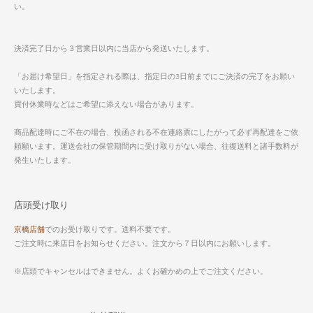
い。
決済完了日から３営業日以内に当店から発送いたします。
「お届け希望日」を指定される際は、指定日の3日前までにご決済の完了をお願い
いたします。
買付休業時などはご希望に添えない場合があります。
商品配達時にご不在の場合、投函される不在連絡票にしたがって必ず再配達をご依
頼願います。運送会社の保管期間内に受け取りがない場合、往復送料と諸手数料が
発生いたします。
店頭受け取り
京橋店舗
でのお受け取りです。送料不要です。
ご注文時に来店日をお知らせください。注文から７日以内にお願いします。
※店頭でキャンセルはできません。よくお確かめの上でご注文ください。