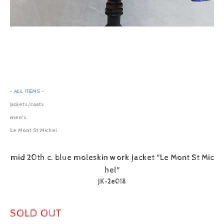
- ALL ITEMS -
jackets/coats
men's
Le Mont St Michel
mid 20th c. blue moleskin work jacket "Le Mont St Mic
hel"
JK-2e018
SOLD OUT