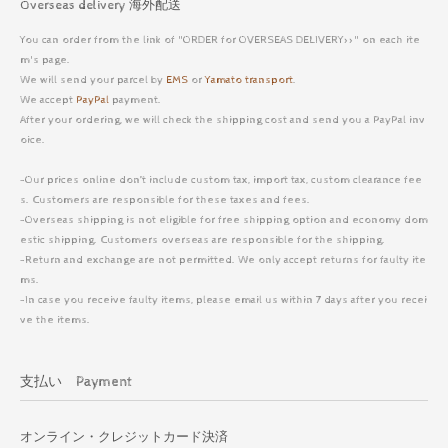
Overseas delivery 海外配送
You can order from the link of "ORDER for OVERSEAS DELIVERY>>" on each ite
m's page.
We will send your parcel by
EMS
or
Yamato transport
.
We accept
PayPal
payment.
After your ordering, we will check the shipping cost and send you a PayPal inv
oice.
-Our prices online don’t include custom tax, import tax, custom clearance fee
s. Customers are responsible for these taxes and fees.
-Overseas shipping is not eligible for free shipping option and economy dom
estic shipping. Customers overseas are responsible for the shipping.
-Return and exchange are not permitted. We only accept returns for faulty ite
ms.
-In case you receive faulty items, please email us within 7 days after you recei
ve the items.
支払い Payment
オンライン・クレジットカード決済