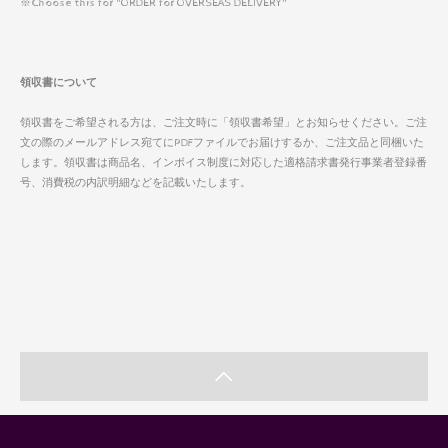
※Choose this for "ORDER for OVERSEAS DELIVERY"
領収書について
領収書をご希望される方は、ご注文時に「領収書希望」とお知らせください。ご注
文の際のメールアドレス宛てにPDFファイルでお届けするか、ご注文品と同梱いた
します。領収書は商品名、インボイス制度に対応した適格請求書発行事業者登録番
号、消費税の内訳明細などを記載いたします。