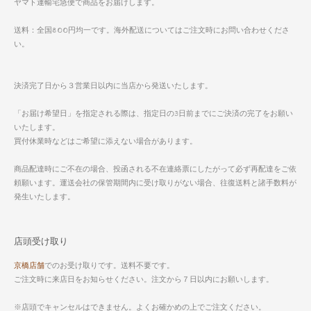
ヤマト運輸宅急便で商品をお届けします。
送料：全国800円均一です。海外配送についてはご注文時にお問い合わせくださ
い。
決済完了日から３営業日以内に当店から発送いたします。
「お届け希望日」を指定される際は、指定日の3日前までにご決済の完了をお願い
いたします。
買付休業時などはご希望に添えない場合があります。
商品配達時にご不在の場合、投函される不在連絡票にしたがって必ず再配達をご依
頼願います。運送会社の保管期間内に受け取りがない場合、往復送料と諸手数料が
発生いたします。
店頭受け取り
京橋店舗
でのお受け取りです。送料不要です。
ご注文時に来店日をお知らせください。注文から７日以内にお願いします。
※店頭でキャンセルはできません。よくお確かめの上でご注文ください。