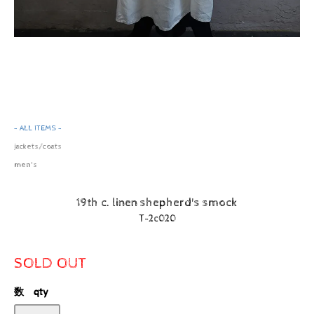
- ALL ITEMS -
jackets/coats
men's
19th c. linen shepherd's smock
T-2c020
SOLD OUT
数 qty