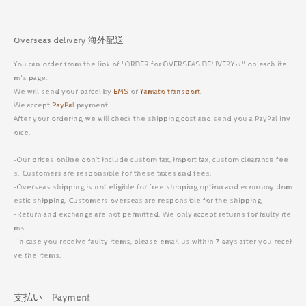
Overseas delivery 海外配送
You can order from the link of "ORDER for OVERSEAS DELIVERY>>" on each ite
m's page.
We will send your parcel by
EMS
or
Yamato transport
.
We accept
PayPal
payment.
After your ordering, we will check the shipping cost and send you a PayPal inv
oice.
-Our prices online don’t include custom tax, import tax, custom clearance fee
s. Customers are responsible for these taxes and fees.
-Overseas shipping is not eligible for free shipping option and economy dom
estic shipping. Customers overseas are responsible for the shipping.
-Return and exchange are not permitted. We only accept returns for faulty ite
ms.
-In case you receive faulty items, please email us within 7 days after you recei
ve the items.
支払い Payment