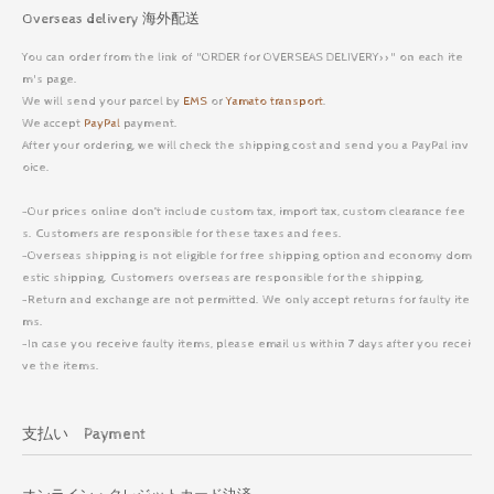
Overseas delivery 海外配送
You can order from the link of "ORDER for OVERSEAS DELIVERY>>" on each ite
m's page.
We will send your parcel by
EMS
or
Yamato transport
.
We accept
PayPal
payment.
After your ordering, we will check the shipping cost and send you a PayPal inv
oice.
-Our prices online don’t include custom tax, import tax, custom clearance fee
s. Customers are responsible for these taxes and fees.
-Overseas shipping is not eligible for free shipping option and economy dom
estic shipping. Customers overseas are responsible for the shipping.
-Return and exchange are not permitted. We only accept returns for faulty ite
ms.
-In case you receive faulty items, please email us within 7 days after you recei
ve the items.
支払い Payment