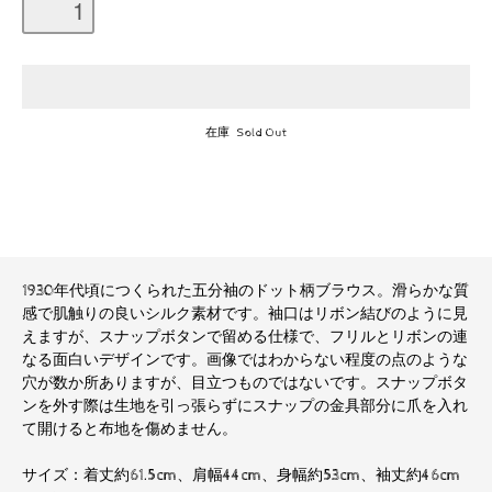
在庫 Sold Out
1930年代頃につくられた五分袖のドット柄ブラウス。滑らかな質
感で肌触りの良いシルク素材です。袖口はリボン結びのように見
えますが、スナップボタンで留める仕様で、フリルとリボンの連
なる面白いデザインです。画像ではわからない程度の点のような
穴が数か所ありますが、目立つものではないです。スナップボタ
ンを外す際は生地を引っ張らずにスナップの金具部分に爪を入れ
て開けると布地を傷めません。
サイズ：着丈約61.5cm、肩幅44cm、身幅約53cm、袖丈約46cm