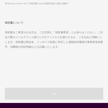
※Choose this for "ORDER for OVERSEAS DELIVERY"
領収書について
領収書をご希望される方は、ご注文時に「領収書希望」とお知らせください。ご注
文の際のメールアドレス宛てにPDFファイルでお届けするか、ご注文品と同梱いた
します。領収書は商品名、インボイス制度に対応した適格請求書発行事業者登録番
号、消費税の内訳明細などを記載いたします。