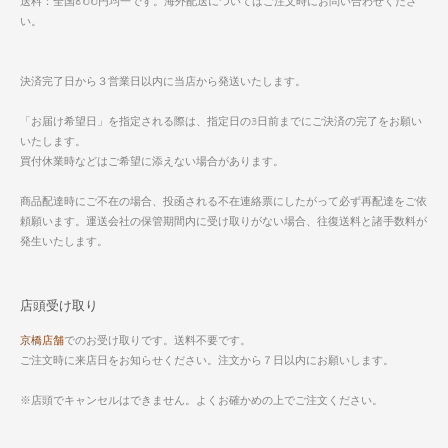
送料：全国800円均一です。海外配送についてはご注文時にお問い合わせくださ
い。
決済完了日から３営業日以内に当店から発送いたします。
「お届け希望日」を指定される際は、指定日の3日前までにご決済の完了をお願い
いたします。
買付休業時などはご希望に添えない場合があります。
商品配達時にご不在の場合、投函される不在連絡票にしたがって必ず再配達をご依
頼願います。運送会社の保管期間内に受け取りがない場合、往復送料と諸手数料が
発生いたします。
店頭受け取り
京橋店舗
でのお受け取りです。送料不要です。
ご注文時に来店日をお知らせください。注文から７日以内にお願いします。
※店頭でキャンセルはできません。よくお確かめの上でご注文ください。