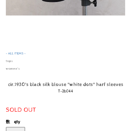
- ALL ITEMS -
tops
women's
cir.1930's black silk blouse "white dots" harf sleeves
T-2b044
SOLD OUT
数 qty