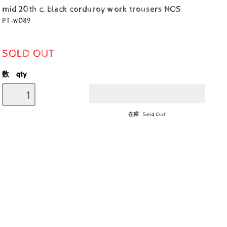
mid 20th c. black corduroy work trousers NOS
PT-w089
SOLD OUT
数 qty
在庫 Sold Out