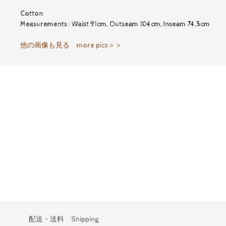
Cotton
Measurements : Waist 91cm, Outseam 104cm, Inseam 74.5cm
他の画像も見る more pics＞＞
配送・送料 Shipping