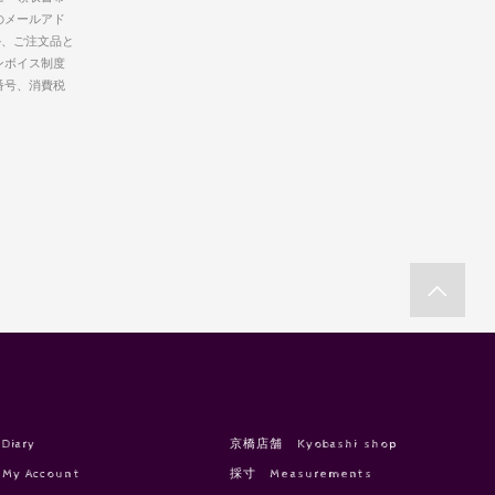
のメールアド
か、ご注文品と
ンボイス制度
番号、消費税
Diary
京橋店舗 Kyobashi shop
My Account
採寸 Measurements