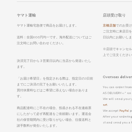
ヤマト運輸
店頭受け取り
ヤマト運輸宅急便で商品をお届けします。
京橋店舗
でのお受け
ご注文時に来店日を
送料：全国800円均一です。海外配送についてはご
日以内にお願いしま
注文時にお問い合わせください。
※店頭でキャンセル
上でご注文くださ
決済完了日から３営業日以内に当店から発送いたし
ます。
Overseas deli
「お届け希望日」を指定される際は、指定日の3日前
までにご決済の完了をお願いいたします。
You can order from
買付休業時などはご希望に添えない場合がありま
AS DELIVERY>>" on 
す。
We will send your 
ort
.
商品配達時にご不在の場合、投函される不在連絡票
We accept
PayPal
p
にしたがって必ず再配達をご依頼願います。運送会
After your ordering
社の保管期間内に受け取りがない場合、往復送料と
st and send you a 
諸手数料が発生いたします。