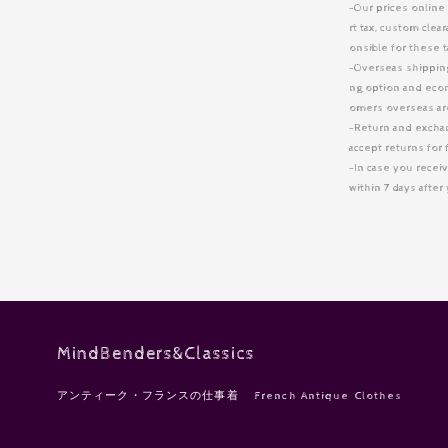
-Our prices online
rt tax, custom cle
onsible for these 
-Overseas shipping 
ng option and eco
omers overseas are
-Return and excha
accept returns for 
-In case you receiv
within 7 days afte
MindBenders&Classics
アンティーク・フランスの仕事着 French Antique Clothes