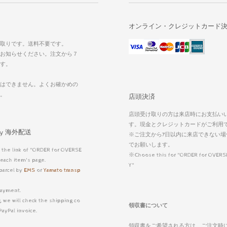
オンライン・クレジットカード
取りです。送料不要です。
お知らせください。注文から７
す。
はできません。よくお確かめの
い。
店頭決済
店頭受け取りの方は来店時にお支払い
す。現金とクレジットカードがご利用
very 海外配送
※ご注文から7日以内に来店できない場
でお願いします。
 the link of "ORDER for OVERSE
※Choose this for "ORDER for OVERS
each item's page.
Y"
parcel by
EMS
or
Yamato transp
ayment.
, we will check the shipping co
領収書について
PayPal invoice.
領収書をご希望される方は、ご注文時