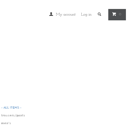
My account
Log in
0
- ALL ITEMS -
trousers/pants
men's