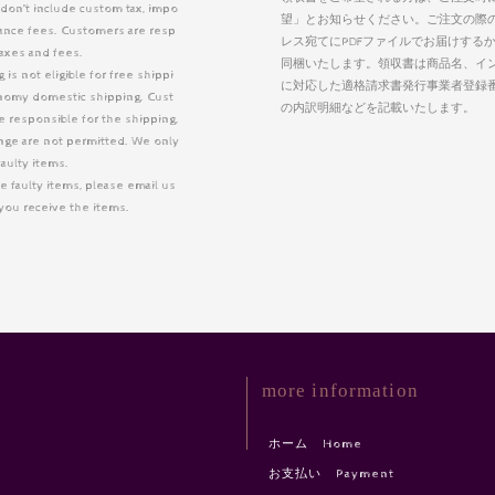
 don’t include custom tax, impo
望」とお知らせください。ご注文の際
arance fees. Customers are resp
レス宛てにPDFファイルでお届けする
taxes and fees.
同梱いたします。領収書は商品名、イ
is not eligible for free shippi
に対応した適格請求書発行事業者登録
nomy domestic shipping. Cust
の内訳明細などを記載いたします。
 responsible for the shipping.
nge are not permitted. We only
faulty items.
e faulty items, please email us
r you receive the items.
more information
ホーム Home
お支払い Payment