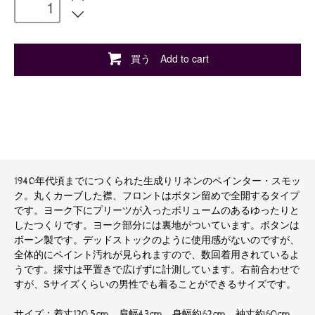
買う Add to cart
1940年代頃までにつくられた生成りリネンのペインター・スモッ
ク。丸くカーブした襟、フロントはボタン留めで全開するタイプ
です。ヨーク下にプリーツが入ったボリュームのあるゆったりと
したつくりです。ヨーク部分には裏地がついています。ボタンは
ボーン製です。デッドストックのように使用感がないのですが、
全体的にペイント汚れが見られますので、数回着用されているよ
うです。採寸は平置きで広げずに計測しています。右前合わせで
すが、Sサイズくらいの男性でも着ることができるサイズです。
サイズ：着丈120.5cm、肩幅43cm、身幅約62cm、袖丈約60cm