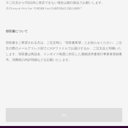
※ご注文から7日以内に来店できない場合は銀行振込でお願いします。
※Choose this for "ORDER for OVERSEAS DELIVERY"
領収書について
領収書をご希望される方は、ご注文時に「領収書希望」とお知らせください。ご注
文の際のメールアドレス宛てにPDFファイルでお届けするか、ご注文品と同梱いた
します。領収書は商品名、インボイス制度に対応した適格請求書発行事業者登録番
号、消費税の内訳明細などを記載いたします。