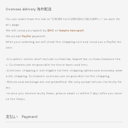
Overseas delivery 海外配送
You can order from the link of "ORDER for OVERSEAS DELIVERY>>" on each ite
m's page.
We will send your parcel by
EMS
or
Yamato transport
.
We accept
PayPal
payment.
After your ordering, we will check the shipping cost and send you a PayPal inv
oice.
-Our prices online don’t include custom tax, import tax, custom clearance fee
s. Customers are responsible for these taxes and fees.
-Overseas shipping is not eligible for free shipping option and economy dom
estic shipping. Customers overseas are responsible for the shipping.
-Return and exchange are not permitted. We only accept returns for faulty ite
ms.
-In case you receive faulty items, please email us within 7 days after you recei
ve the items.
支払い Payment