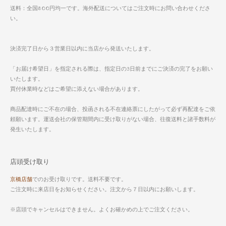
送料：全国800円均一です。海外配送についてはご注文時にお問い合わせくださ
い。
決済完了日から３営業日以内に当店から発送いたします。
「お届け希望日」を指定される際は、指定日の3日前までにご決済の完了をお願い
いたします。
買付休業時などはご希望に添えない場合があります。
商品配達時にご不在の場合、投函される不在連絡票にしたがって必ず再配達をご依
頼願います。運送会社の保管期間内に受け取りがない場合、往復送料と諸手数料が
発生いたします。
店頭受け取り
京橋店舗
でのお受け取りです。送料不要です。
ご注文時に来店日をお知らせください。注文から７日以内にお願いします。
※店頭でキャンセルはできません。よくお確かめの上でご注文ください。