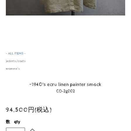
- ALL ITEMS -
jackets/coats
women's
~1940's ecru linen painter smock
CO-2g002
94,500円(税込)
数 qty