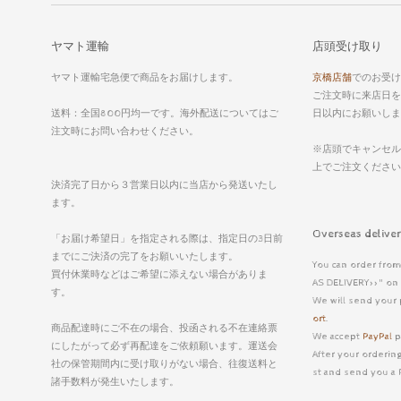
ヤマト運輸
店頭受け取り
ヤマト運輸宅急便で商品をお届けします。
京橋店舗
でのお受け
ご注文時に来店日を
送料：全国800円均一です。海外配送についてはご
日以内にお願いしま
注文時にお問い合わせください。
※店頭でキャンセル
上でご注文くださ
決済完了日から３営業日以内に当店から発送いたし
ます。
Overseas deli
「お届け希望日」を指定される際は、指定日の3日前
までにご決済の完了をお願いいたします。
You can order from
買付休業時などはご希望に添えない場合がありま
AS DELIVERY>>" on 
す。
We will send your 
ort
.
商品配達時にご不在の場合、投函される不在連絡票
We accept
PayPal
p
にしたがって必ず再配達をご依頼願います。運送会
After your ordering
社の保管期間内に受け取りがない場合、往復送料と
st and send you a 
諸手数料が発生いたします。