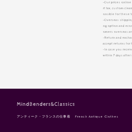
-Our prices online
rt tax, custom cle
onsible for these 
-Overseas shipping 
ng option and eco
omers overseas are
-Return and excha
accept returns for 
-In case you receiv
within 7 days afte
MindBenders&Classics
アンティーク・フランスの仕事着 French Antique Clothes