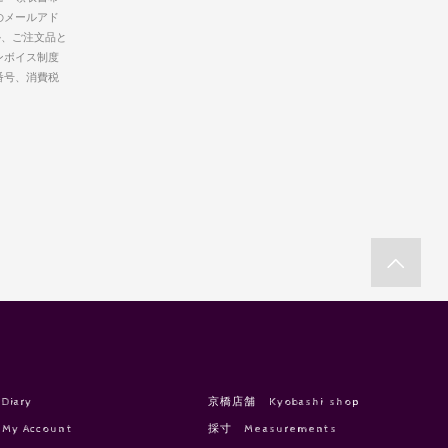
のメールアド
か、ご注文品と
ンボイス制度
番号、消費税
Diary
京橋店舗 Kyobashi shop
My Account
採寸 Measurements