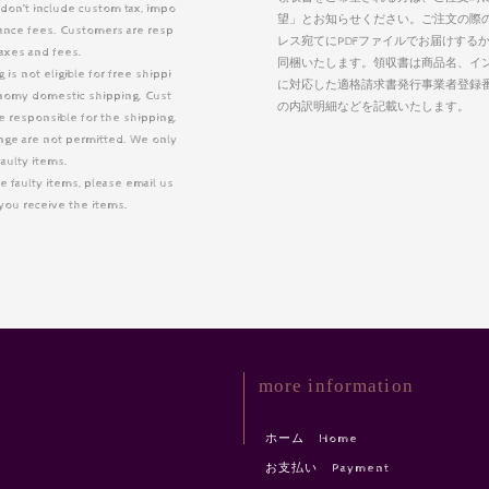
 don’t include custom tax, impo
望」とお知らせください。ご注文の際
arance fees. Customers are resp
レス宛てにPDFファイルでお届けする
taxes and fees.
同梱いたします。領収書は商品名、イ
is not eligible for free shippi
に対応した適格請求書発行事業者登録
nomy domestic shipping. Cust
の内訳明細などを記載いたします。
 responsible for the shipping.
nge are not permitted. We only
faulty items.
e faulty items, please email us
r you receive the items.
more information
ホーム Home
お支払い Payment