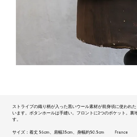
ストライプの織り柄が入った黒いウール素材が前身頃に使われたジ
います。ボタンホールは手縫い。フロントに2つのポケット。裏
す。
サイズ：着丈 56cm、肩幅35cm、身幅約50.5cm France