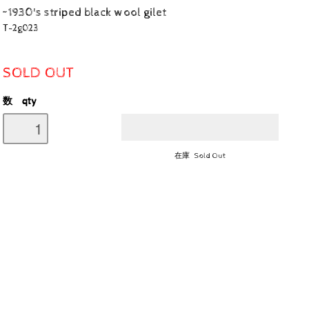
~1930's striped black wool gilet
T-2g023
SOLD OUT
数 qty
在庫 Sold Out