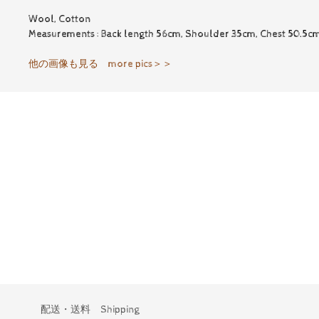
Wool, Cotton
Measurements : Back length 56cm, Shoulder 35cm, Chest 50.5c
他の画像も見る more pics＞＞
配送・送料 Shipping