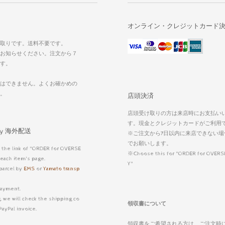
オンライン・クレジットカード
取りです。送料不要です。
お知らせください。注文から７
す。
はできません。よくお確かめの
い。
店頭決済
店頭受け取りの方は来店時にお支払い
す。現金とクレジットカードがご利用
very 海外配送
※ご注文から7日以内に来店できない場
でお願いします。
 the link of "ORDER for OVERSE
※Choose this for "ORDER for OVERS
each item's page.
Y"
parcel by
EMS
or
Yamato transp
ayment.
, we will check the shipping co
領収書について
PayPal invoice.
領収書をご希望される方は、ご注文時