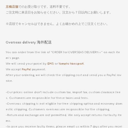
京橋店舗
でのお受け取りです。送料不要です。
ご注文時に来店日をお知らせください。注文から７日以内にお願いします。
※店頭でキャンセルはできません。よくお確かめの上でご注文ください。
Overseas delivery 海外配送
You can order from the link of "ORDER for OVERSEAS DELIVERY>>" on each ite
m's page.
We will send your parcel by
EMS
or
Yamato transport
.
We accept
PayPal
payment.
After your ordering, we will check the shipping cost and send you a PayPal inv
oice.
-Our prices online don’t include custom tax, import tax, custom clearance fee
s. Customers are responsible for these taxes and fees.
-Overseas shipping is not eligible for free shipping option and economy dom
estic shipping. Customers overseas are responsible for the shipping.
-Return and exchange are not permitted. We only accept returns for faulty ite
ms.
-In case you receive faulty items, please email us within 7 days after you recei