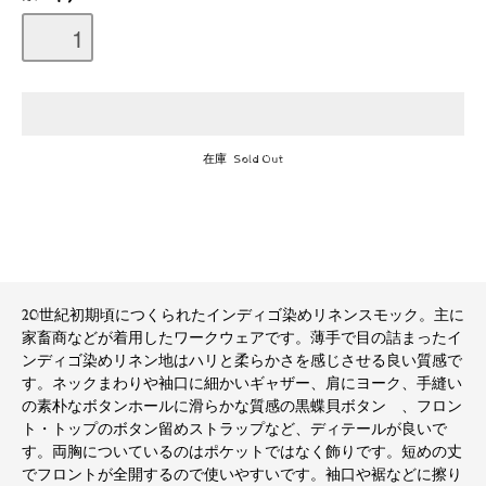
在庫 Sold Out
20世紀初期頃につくられたインディゴ染めリネンスモック。主に
家畜商などが着用したワークウェアです。薄手で目の詰まったイ
ンディゴ染めリネン地はハリと柔らかさを感じさせる良い質感で
す。ネックまわりや袖口に細かいギャザー、肩にヨーク、手縫い
の素朴なボタンホールに滑らかな質感の黒蝶貝ボタン 、フロン
ト・トップのボタン留めストラップなど、ディテールが良いで
す。両胸についているのはポケットではなく飾りです。短めの丈
でフロントが全開するので使いやすいです。袖口や裾などに擦り