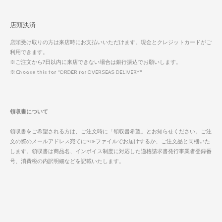
店頭決済
店頭受け取りの方は来店時にお支払いいただけます。現金とクレジットカードがご
利用できます。
※ご注文から7日以内に来店できない場合は銀行振込でお願いします。
※Choose this for "ORDER for OVERSEAS DELIVERY"
領収書について
領収書をご希望される方は、ご注文時に「領収書希望」とお知らせください。ご注
文の際のメールアドレス宛てにPDFファイルでお届けするか、ご注文品と同梱いた
します。領収書は商品名、インボイス制度に対応した適格請求書発行事業者登録番
号、消費税の内訳明細などを記載いたします。