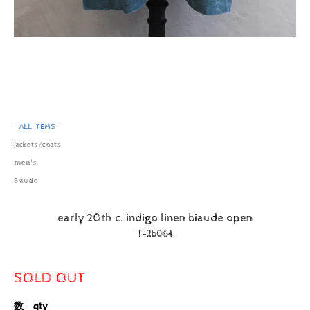
- ALL ITEMS -
jackets/coats
men's
Biaude
early 20th c. indigo linen biaude open
T-2b064
SOLD OUT
数 qty