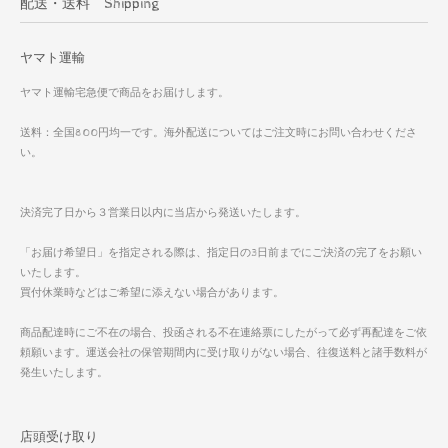
配送・送料 Shipping
ヤマト運輸
ヤマト運輸宅急便で商品をお届けします。
送料：全国800円均一です。海外配送についてはご注文時にお問い合わせくださ
い。
決済完了日から３営業日以内に当店から発送いたします。
「お届け希望日」を指定される際は、指定日の3日前までにご決済の完了をお願い
いたします。
買付休業時などはご希望に添えない場合があります。
商品配達時にご不在の場合、投函される不在連絡票にしたがって必ず再配達をご依
頼願います。運送会社の保管期間内に受け取りがない場合、往復送料と諸手数料が
発生いたします。
店頭受け取り