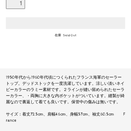
在庫 Sold Out
1950年代から1960年代頃につくられたフランス海軍のセーラー
トップ。デッドストックを一度洗濯しています。涼しい淡いネイ
ビーカラーのラミー素材です。２ラインが縫い留められたセーラ
ーカラー、・両胸に大きな内ポケットがついています。縫製が綺
麗なので裏返して着ても良いです。保管中の傷みは無いです。
サイズ：着丈72.5cm、肩幅46cm、身幅57cm、袖丈60.5cm F
rance