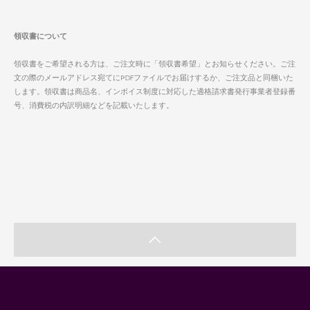
領収書について
領収書をご希望される方は、ご注文時に「領収書希望」とお知らせください。ご注
文の際のメールアドレス宛てにPDFファイルでお届けするか、ご注文品と同梱いた
します。領収書は商品名、インボイス制度に対応した適格請求書発行事業者登録番
号、消費税の内訳明細などを記載いたします。