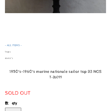
- ALL ITEMS -
tops
men's
1950's-1960's marine nationale sailor top B3 NOS
T-2b099
SOLD OUT
数 qty