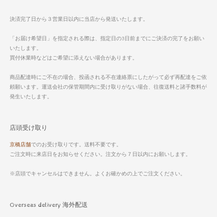
決済完了日から３営業日以内に当店から発送いたします。
「お届け希望日」を指定される際は、指定日の3日前までにご決済の完了をお願い
いたします。
買付休業時などはご希望に添えない場合があります。
商品配達時にご不在の場合、投函される不在連絡票にしたがって必ず再配達をご依
頼願います。運送会社の保管期間内に受け取りがない場合、往復送料と諸手数料が
発生いたします。
店頭受け取り
京橋店舗
でのお受け取りです。送料不要です。
ご注文時に来店日をお知らせください。注文から７日以内にお願いします。
※店頭でキャンセルはできません。よくお確かめの上でご注文ください。
Overseas delivery 海外配送