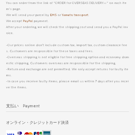
You can order from the link of "ORDER for OVERSEAS DELIVERY>>" on each ite
m's page.
We will send your parcel by
EMS
or
Yamato transport
.
We accept
PayPal
payment.
After your ordering, we will check the shipping cost and send you a PayPal inv
oice.
-Our prices online don’t include custom tax, import tax, custom clearance fee
s. Customers are responsible for these taxes and fees.
-Overseas shipping is not eligible for free shipping option and economy dom
estic shipping. Customers overseas are responsible for the shipping.
-Return and exchange are not permitted. We only accept returns for faulty ite
ms.
-In case you receive faulty items, please email us within 7 days after you recei
ve the items.
支払い Payment
オンライン・クレジットカード決済