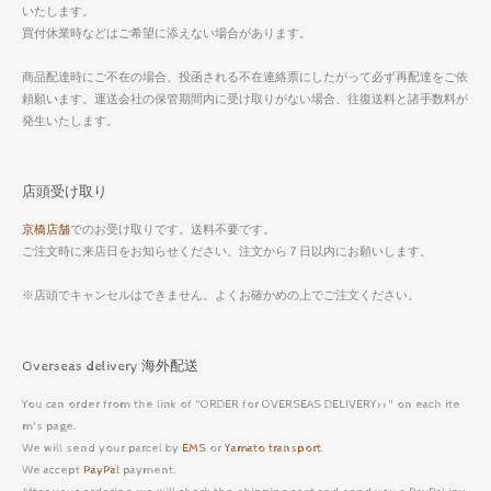
いたします。
買付休業時などはご希望に添えない場合があります。
商品配達時にご不在の場合、投函される不在連絡票にしたがって必ず再配達をご依
頼願います。運送会社の保管期間内に受け取りがない場合、往復送料と諸手数料が
発生いたします。
店頭受け取り
京橋店舗
でのお受け取りです。送料不要です。
ご注文時に来店日をお知らせください。注文から７日以内にお願いします。
※店頭でキャンセルはできません。よくお確かめの上でご注文ください。
Overseas delivery 海外配送
You can order from the link of "ORDER for OVERSEAS DELIVERY>>" on each ite
m's page.
We will send your parcel by
EMS
or
Yamato transport
.
We accept
PayPal
payment.