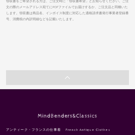
領収書をご希望される方は、ご注文時に「領収書希望」とお知らせください。ご注
文の際のメールアドレス宛てにPDFファイルでお届けするか、ご注文品と同梱いた
します。領収書は商品名、インボイス制度に対応した適格請求書発行事業者登録番
号、消費税の内訳明細などを記載いたします。
MindBenders&Classics
アンティーク・フランスの仕事着 French Antique Clothes