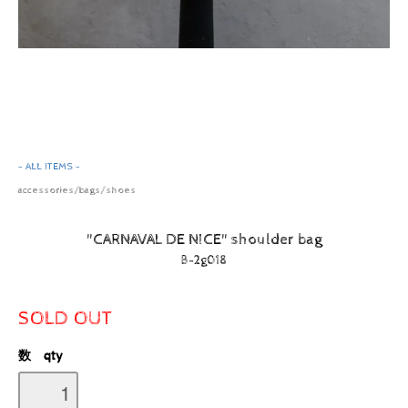
- ALL ITEMS -
accessories/bags/shoes
"CARNAVAL DE NICE" shoulder bag
B-2g018
SOLD OUT
数 qty