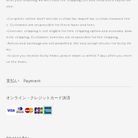
After your ordering, we will check the shipping cost and send you a PayPal inv
oice.
-Our prices online don’t include custom tax, import tax, custom clearance fee
s. Customers are responsible for these taxes and fees.
-Overseas shipping is not eligible for free shipping option and economy dom
estic shipping. Customers overseas are responsible for the shipping.
-Return and exchange are not permitted. We only accept returns for faulty ite
ms.
-In case you receive faulty items, please email us within 7 days after you recei
ve the items.
支払い Payment
オンライン・クレジットカード決済
Amazon Pay