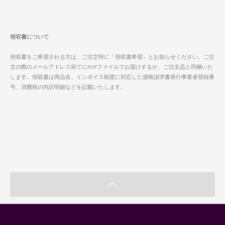
領収書について
領収書をご希望される方は、ご注文時に「領収書希望」とお知らせください。ご注
文の際のメールアドレス宛てにPDFファイルでお届けするか、ご注文品と同梱いた
します。領収書は商品名、インボイス制度に対応した適格請求書発行事業者登録番
号、消費税の内訳明細などを記載いたします。