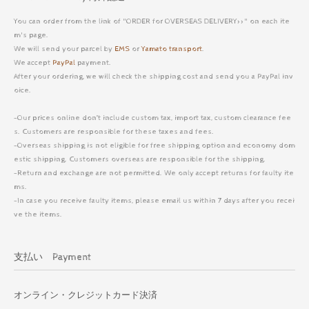
You can order from the link of "ORDER for OVERSEAS DELIVERY>>" on each ite
m's page.
We will send your parcel by
EMS
or
Yamato transport
.
We accept
PayPal
payment.
After your ordering, we will check the shipping cost and send you a PayPal inv
oice.
-Our prices online don’t include custom tax, import tax, custom clearance fee
s. Customers are responsible for these taxes and fees.
-Overseas shipping is not eligible for free shipping option and economy dom
estic shipping. Customers overseas are responsible for the shipping.
-Return and exchange are not permitted. We only accept returns for faulty ite
ms.
-In case you receive faulty items, please email us within 7 days after you recei
ve the items.
支払い Payment
オンライン・クレジットカード決済