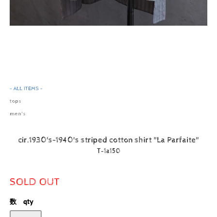
- ALL ITEMS -
tops
men's
cir.1930's-1940's striped cotton shirt "La Parfaite"
T-1a150
SOLD OUT
数 qty