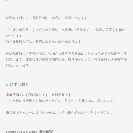
い。
決済完了日から３営業日以内に当店から発送いたします。
「お届け希望日」を指定される際は、指定日の3日前までにご決済の完了をお願い
いたします。
買付休業時などはご希望に添えない場合があります。
商品配達時にご不在の場合、投函される不在連絡票にしたがって必ず再配達をご依
頼願います。運送会社の保管期間内に受け取りがない場合、往復送料と諸手数料が
発生いたします。
店頭受け取り
京橋店舗
でのお受け取りです。送料不要です。
ご注文時に来店日をお知らせください。注文から７日以内にお願いします。
※店頭でキャンセルはできません。よくお確かめの上でご注文ください。
Overseas delivery 海外配送