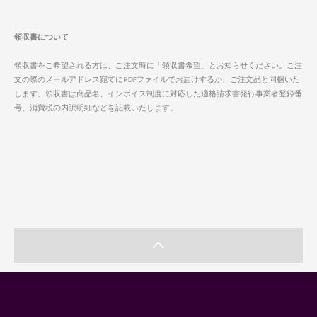
領収書について
領収書をご希望される方は、ご注文時に「領収書希望」とお知らせください。ご注
文の際のメールアドレス宛てにPDFファイルでお届けするか、ご注文品と同梱いた
します。領収書は商品名、インボイス制度に対応した適格請求書発行事業者登録番
号、消費税の内訳明細などを記載いたします。