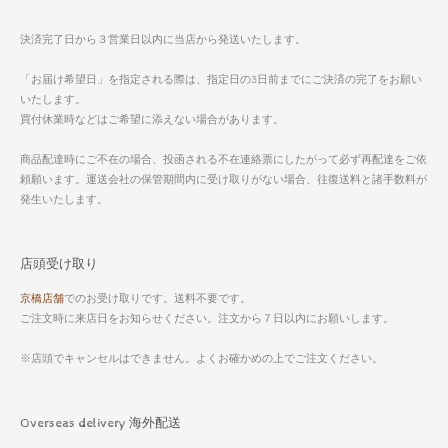
決済完了日から３営業日以内に当店から発送いたします。
「お届け希望日」を指定される際は、指定日の3日前までにご決済の完了をお願い
いたします。
買付休業時などはご希望に添えない場合があります。
商品配達時にご不在の場合、投函される不在連絡票にしたがって必ず再配達をご依
頼願います。運送会社の保管期間内に受け取りがない場合、往復送料と諸手数料が
発生いたします。
店頭受け取り
京橋店舗
でのお受け取りです。送料不要です。
ご注文時に来店日をお知らせください。注文から７日以内にお願いします。
※店頭でキャンセルはできません。よくお確かめの上でご注文ください。
Overseas delivery 海外配送