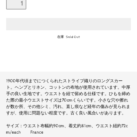
在庫 Sold Out
1900年代頃までにつくられたストライプ織りのロングスカー
ト。ヘンプとリネン、コットンの布地が使用されています。中厚
手の良い生地です。ウエストを紐で留める仕様です。ひもを締め
た際の最小ウエストサイズは70cmくらいです。小さな穴や擦れ
が数か所、その他シミ、汚れ、直し痕など経年の傷みが見られま
すが、使用に問題ない程度です。古く良い風合いがあります。
サイズ：ウエスト布幅約90cm、着丈約81cm、ウエスト紐約72c
m/each France