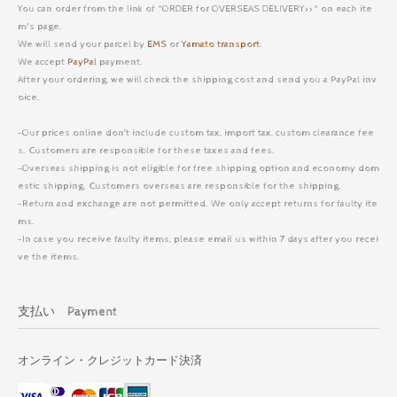
You can order from the link of "ORDER for OVERSEAS DELIVERY>>" on each ite
m's page.
We will send your parcel by
EMS
or
Yamato transport
.
We accept
PayPal
payment.
After your ordering, we will check the shipping cost and send you a PayPal inv
oice.
-Our prices online don’t include custom tax, import tax, custom clearance fee
s. Customers are responsible for these taxes and fees.
-Overseas shipping is not eligible for free shipping option and economy dom
estic shipping. Customers overseas are responsible for the shipping.
-Return and exchange are not permitted. We only accept returns for faulty ite
ms.
-In case you receive faulty items, please email us within 7 days after you recei
ve the items.
支払い Payment
オンライン・クレジットカード決済