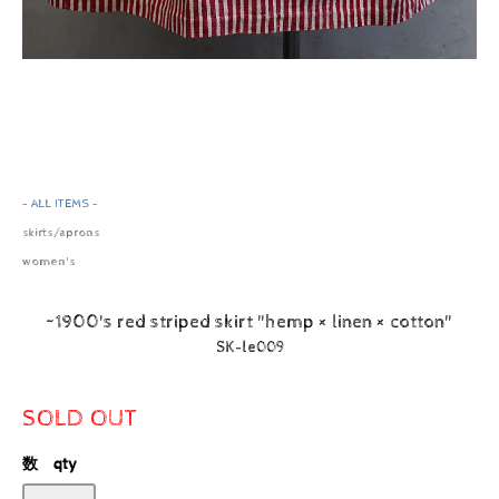
- ALL ITEMS -
skirts/aprons
women's
~1900's red striped skirt "hemp × linen × cotton"
SK-le009
SOLD OUT
数 qty