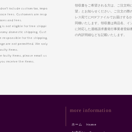
領収書をご希望される方は、ご注文時
 don’t include custom tax, impo
望」とお知らせください。ご注文の際
arance fees. Customers are resp
レス宛てにPDFファイルでお届けする
taxes and fees.
同梱いたします。領収書は商品名、イ
is not eligible for free shippi
に対応した適格請求書発行事業者登録
nomy domestic shipping. Cust
の内訳明細などを記載いたします。
 responsible for the shipping.
nge are not permitted. We only
faulty items.
e faulty items, please email us
r you receive the items.
more information
ホーム Home