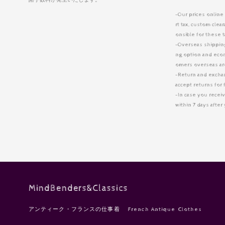
-Our prices online
rt tax, custom cle
onsible for these 
-Overseas shipping 
ng option and eco
omers overseas are
-Return and excha
accept returns for 
-In case you receiv
within 7 days afte
MindBenders&Classics
アンティーク・フランスの仕事着 French Antique Clothes