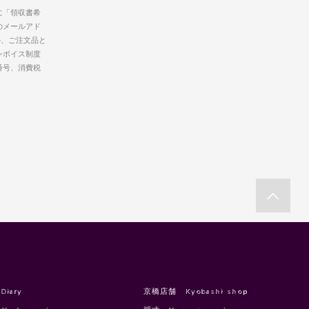
に「領収書希
のメールアド
か、ご注文品と
ンボイス制度
番号、消費税
Diary
京橋店舗 Kyobashi shop