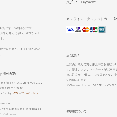
支払い Payment
オンライン・クレジットカード
取りです。送料不要です。
お知らせください。注文から７
す。
はできません。よくお確かめの
い。
店頭決済
店頭受け取りの方は来店時にお支払い
す。現金とクレジットカードがご利用
very 海外配送
※ご注文から7日以内に来店できない場
でお願いします。
 the link of "ORDER for OVERSE
※Choose this for "ORDER for OVERS
each item's page.
Y"
parcel by
EMS
or
Yamato transp
ayment.
, we will check the shipping co
領収書について
PayPal invoice.