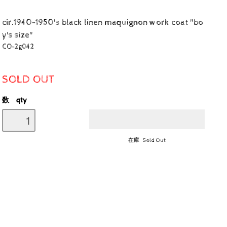
cir.1940-1950's black linen maquignon work coat "bo
y's size"
CO-2g042
SOLD OUT
数 qty
在庫 Sold Out