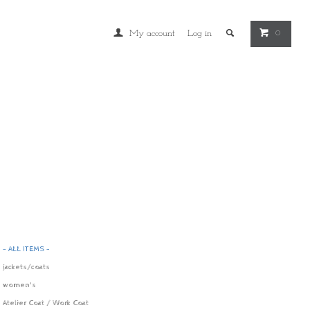
My account
Log in
0
- ALL ITEMS -
jackets/coats
women's
Atelier Coat / Work Coat