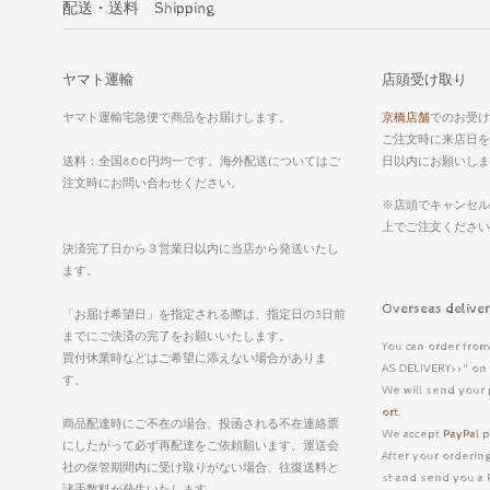
配送・送料 Shipping
ヤマト運輸
店頭受け取り
ヤマト運輸宅急便で商品をお届けします。
京橋店舗
でのお受け
ご注文時に来店日を
送料：全国800円均一です。海外配送についてはご
日以内にお願いしま
注文時にお問い合わせください。
※店頭でキャンセル
上でご注文くださ
決済完了日から３営業日以内に当店から発送いたし
ます。
Overseas deli
「お届け希望日」を指定される際は、指定日の3日前
までにご決済の完了をお願いいたします。
You can order from
買付休業時などはご希望に添えない場合がありま
AS DELIVERY>>" on 
す。
We will send your 
ort
.
商品配達時にご不在の場合、投函される不在連絡票
We accept
PayPal
p
にしたがって必ず再配達をご依頼願います。運送会
After your ordering
社の保管期間内に受け取りがない場合、往復送料と
st and send you a 
諸手数料が発生いたします。