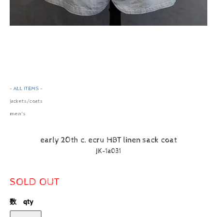
- ALL ITEMS -
jackets/coats
men's
early 20th c. ecru HBT linen sack coat
JK-1a031
SOLD OUT
数 qty