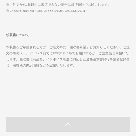
※ご注文から7日以内に来店できない場合は銀行振込でお願いします。
※Choose this for "ORDER for OVERSEAS DELIVERY"
領収書について
領収書をご希望される方は、ご注文時に「領収書希望」とお知らせください。ご注
文の際のメールアドレス宛てにPDFファイルでお届けするか、ご注文品と同梱いた
します。領収書は商品名、インボイス制度に対応した適格請求書発行事業者登録番
号、消費税の内訳明細などを記載いたします。