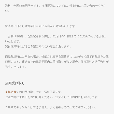
送料：全国800円均一です。海外配送についてはご注文時にお問い合わせくださ
い。
決済完了日から３営業日以内に当店から発送いたします。
「お届け希望日」を指定される際は、指定日の3日前までにご決済の完了をお願い
いたします。
買付休業時などはご希望に添えない場合があります。
商品配達時にご不在の場合、投函される不在連絡票にしたがって必ず再配達をご依
頼願います。運送会社の保管期間内に受け取りがない場合、往復送料と諸手数料が
発生いたします。
店頭受け取り
京橋店舗
でのお受け取りです。送料不要です。
ご注文時に来店日をお知らせください。注文から７日以内にお願いします。
※店頭でキャンセルはできません。よくお確かめの上でご注文ください。