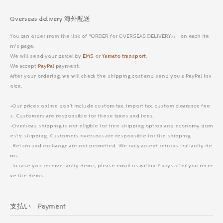
Overseas delivery 海外配送
You can order from the link of "ORDER for OVERSEAS DELIVERY>>" on each ite
m's page.
We will send your parcel by
EMS
or
Yamato transport
.
We accept
PayPal
payment.
After your ordering, we will check the shipping cost and send you a PayPal inv
oice.
-Our prices online don’t include custom tax, import tax, custom clearance fee
s. Customers are responsible for these taxes and fees.
-Overseas shipping is not eligible for free shipping option and economy dom
estic shipping. Customers overseas are responsible for the shipping.
-Return and exchange are not permitted. We only accept returns for faulty ite
ms.
-In case you receive faulty items, please email us within 7 days after you recei
ve the items.
支払い Payment