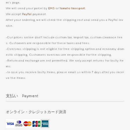
m's page.
We will send your parcel by
EMS
or
Yamato transport
.
We accept
PayPal
payment.
After your ordering, we will check the shipping cost and send you a PayPal inv
oice.
-Our prices online don’t include custom tax, import tax, custom clearance fee
s. Customers are responsible for these taxes and fees.
-Overseas shipping is not eligible for free shipping option and economy dom
estic shipping. Customers overseas are responsible for the shipping.
-Return and exchange are not permitted. We only accept returns for faulty ite
ms.
-In case you receive faulty items, please email us within 7 days after you recei
ve the items.
支払い Payment
オンライン・クレジットカード決済