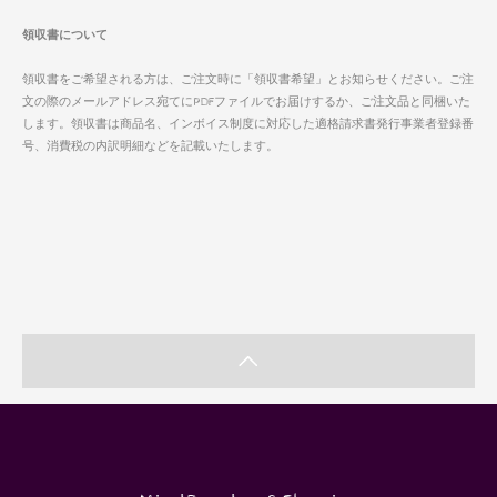
領収書について
領収書をご希望される方は、ご注文時に「領収書希望」とお知らせください。ご注
文の際のメールアドレス宛てにPDFファイルでお届けするか、ご注文品と同梱いた
します。領収書は商品名、インボイス制度に対応した適格請求書発行事業者登録番
号、消費税の内訳明細などを記載いたします。