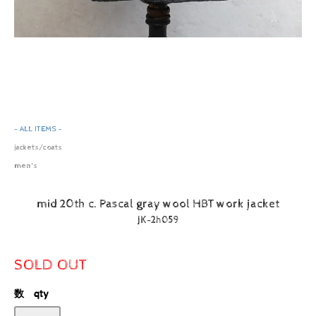
- ALL ITEMS -
jackets/coats
men's
mid 20th c. Pascal gray wool HBT work jacket
JK-2h059
SOLD OUT
数 qty