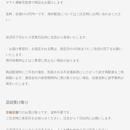
ヤマト運輸宅急便で商品をお届けします。
送料：全国800円均一です。海外配送についてはご注文時にお問い合わせくださ
い。
決済完了日から３営業日以内に当店から発送いたします。
「お届け希望日」を指定される際は、指定日の3日前までにご決済の完了をお願い
いたします。
買付休業時などはご希望に添えない場合があります。
商品配達時にご不在の場合、投函される不在連絡票にしたがって必ず再配達をご依
頼願います。運送会社の保管期間内に受け取りがない場合、往復送料と諸手数料が
発生いたします。
店頭受け取り
京橋店舗
でのお受け取りです。送料不要です。
ご注文時に来店日をお知らせください。注文から７日以内にお願いします。
※店頭でキャンセルはできません。よくお確かめの上でご注文ください。