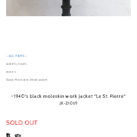
- ALL ITEMS -
jackets/coats
men's
Black Moleskin Work Jacket
~1940's black moleskin work jacket "Le St. Pierre"
JK-2h069
SOLD OUT
数 qty