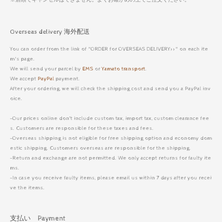
Overseas delivery 海外配送
You can order from the link of "ORDER for OVERSEAS DELIVERY>>" on each ite
m's page.
We will send your parcel by
EMS
or
Yamato transport
.
We accept
PayPal
payment.
After your ordering, we will check the shipping cost and send you a PayPal inv
oice.
-Our prices online don’t include custom tax, import tax, custom clearance fee
s. Customers are responsible for these taxes and fees.
-Overseas shipping is not eligible for free shipping option and economy dom
estic shipping. Customers overseas are responsible for the shipping.
-Return and exchange are not permitted. We only accept returns for faulty ite
ms.
-In case you receive faulty items, please email us within 7 days after you recei
ve the items.
支払い Payment