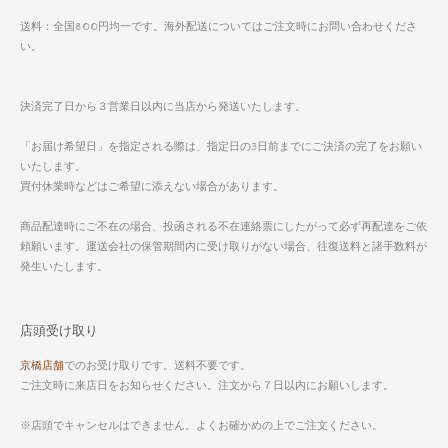
送料：全国800円均一です。海外配送についてはご注文時にお問い合わせくださ
い。
決済完了日から３営業日以内に当店から発送いたします。
「お届け希望日」を指定される際は、指定日の3日前までにご決済の完了をお願い
いたします。
買付休業時などはご希望に添えない場合があります。
商品配達時にご不在の場合、投函される不在連絡票にしたがって必ず再配達をご依
頼願います。運送会社の保管期間内に受け取りがない場合、往復送料と諸手数料が
発生いたします。
店頭受け取り
京橋店舗
でのお受け取りです。送料不要です。
ご注文時に来店日をお知らせください。注文から７日以内にお願いします。
※店頭でキャンセルはできません。よくお確かめの上でご注文ください。