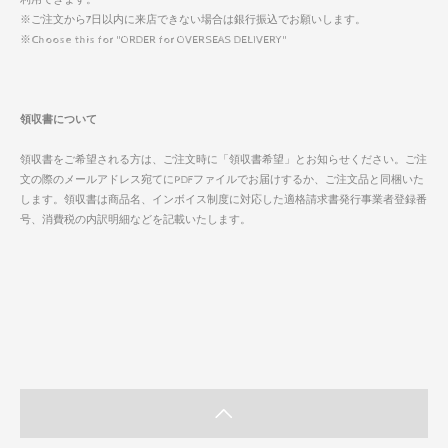
※ご注文から7日以内に来店できない場合は銀行振込でお願いします。
※Choose this for "ORDER for OVERSEAS DELIVERY"
領収書について
領収書をご希望される方は、ご注文時に「領収書希望」とお知らせください。ご注
文の際のメールアドレス宛てにPDFファイルでお届けするか、ご注文品と同梱いた
します。領収書は商品名、インボイス制度に対応した適格請求書発行事業者登録番
号、消費税の内訳明細などを記載いたします。