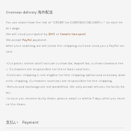
Overseas delivery 海外配送
You can order from the link of "ORDER for OVERSEAS DELIVERY>>" on each ite
m's page.
We will send your parcel by
EMS
or
Yamato transport
.
We accept
PayPal
payment.
After your ordering, we will check the shipping cost and send you a PayPal inv
oice.
-Our prices online don’t include custom tax, import tax, custom clearance fee
s. Customers are responsible for these taxes and fees.
-Overseas shipping is not eligible for free shipping option and economy dom
estic shipping. Customers overseas are responsible for the shipping.
-Return and exchange are not permitted. We only accept returns for faulty ite
ms.
-In case you receive faulty items, please email us within 7 days after you recei
ve the items.
支払い Payment