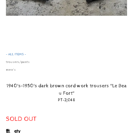
- ALL ITEMS -
trousers/pants
men's
1940's-1950's dark brown cord work trousers "Le Bea
u Fort"
PT-2j048
SOLD OUT
数 qty