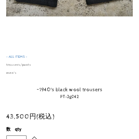
- ALL ITEMS -
trousers/pants
men's
~1940's black wool trousers
PT-2g042
43,500円(税込)
数 qty