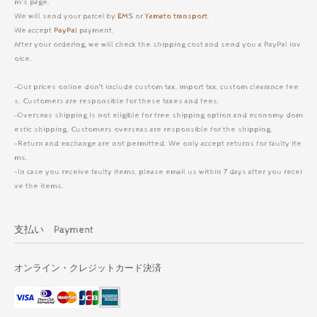
m's page.
We will send your parcel by
EMS
or
Yamato transport
.
We accept
PayPal
payment.
After your ordering, we will check the shipping cost and send you a PayPal inv
oice.
-Our prices online don’t include custom tax, import tax, custom clearance fee
s. Customers are responsible for these taxes and fees.
-Overseas shipping is not eligible for free shipping option and economy dom
estic shipping. Customers overseas are responsible for the shipping.
-Return and exchange are not permitted. We only accept returns for faulty ite
ms.
-In case you receive faulty items, please email us within 7 days after you recei
ve the items.
支払い Payment
オンライン・クレジットカード決済