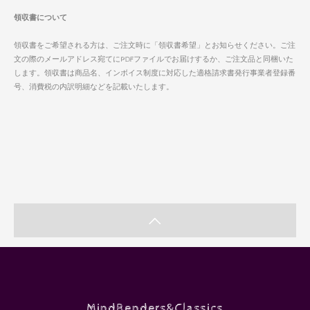
領収書について
領収書をご希望される方は、ご注文時に「領収書希望」とお知らせください。ご注
文の際のメールアドレス宛てにPDFファイルでお届けするか、ご注文品と同梱いた
します。領収書は商品名、インボイス制度に対応した適格請求書発行事業者登録番
号、消費税の内訳明細などを記載いたします。
MindBenders&Classics