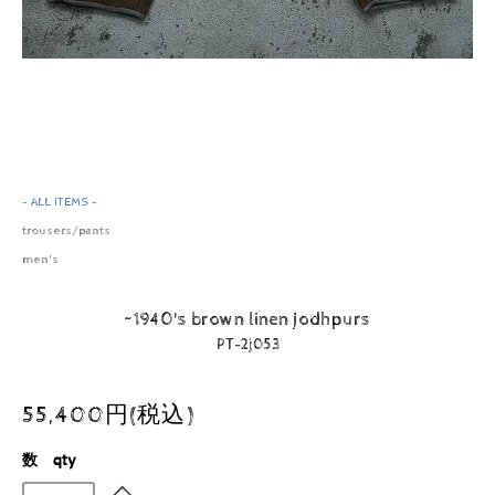
- ALL ITEMS -
trousers/pants
men's
~1940's brown linen jodhpurs
PT-2j053
55,400円(税込)
数 qty