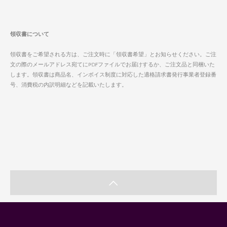
領収書について
領収書をご希望される方は、ご注文時に「領収書希望」とお知らせください。ご注
文の際のメールアドレス宛てにPDFファイルでお届けするか、ご注文品と同梱いた
します。領収書は商品名、インボイス制度に対応した適格請求書発行事業者登録番
号、消費税の内訳明細などを記載いたします。