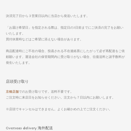
決済完了日から３営業日以内に当店から発送いたします。
「お届け希望日」を指定される際は、指定日の3日前までにご決済の完了をお願い
いたします。
買付休業時などはご希望に添えない場合があります。
商品配達時にご不在の場合、投函される不在連絡票にしたがって必ず再配達をご依
頼願います。運送会社の保管期間内に受け取りがない場合、往復送料と諸手数料が
発生いたします。
店頭受け取り
京橋店舗
でのお受け取りです。送料不要です。
ご注文時に来店日をお知らせください。注文から７日以内にお願いします。
※店頭でキャンセルはできません。よくお確かめの上でご注文ください。
Overseas delivery 海外配送