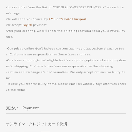
You can order from the link of "ORDER for OVERSEAS DELIVERY>>" on each ite
m's page.
We will send your parcel by
EMS
or
Yamato transport
.
We accept
PayPal
payment.
After your ordering, we will check the shipping cost and send you a PayPal inv
oice.
-Our prices online don’t include custom tax, import tax, custom clearance fee
s. Customers are responsible for these taxes and fees.
-Overseas shipping is not eligible for free shipping option and economy dom
estic shipping. Customers overseas are responsible for the shipping.
-Return and exchange are not permitted. We only accept returns for faulty ite
ms.
-In case you receive faulty items, please email us within 7 days after you recei
ve the items.
支払い Payment
オンライン・クレジットカード決済