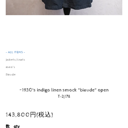
- ALL ITEMS -
jackets/coats
men's
Biaude
~1930's indigo linen smock "biaude" open
T-2j178
143,800円(税込)
数 qty