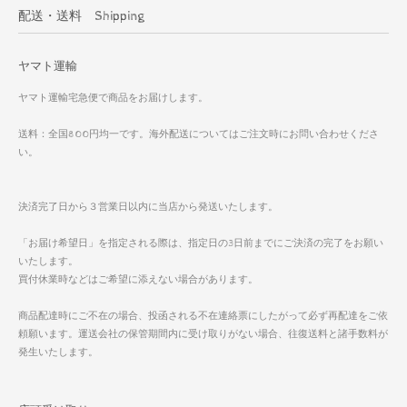
配送・送料 Shipping
ヤマト運輸
ヤマト運輸宅急便で商品をお届けします。
送料：全国800円均一です。海外配送についてはご注文時にお問い合わせくださ
い。
決済完了日から３営業日以内に当店から発送いたします。
「お届け希望日」を指定される際は、指定日の3日前までにご決済の完了をお願い
いたします。
買付休業時などはご希望に添えない場合があります。
商品配達時にご不在の場合、投函される不在連絡票にしたがって必ず再配達をご依
頼願います。運送会社の保管期間内に受け取りがない場合、往復送料と諸手数料が
発生いたします。