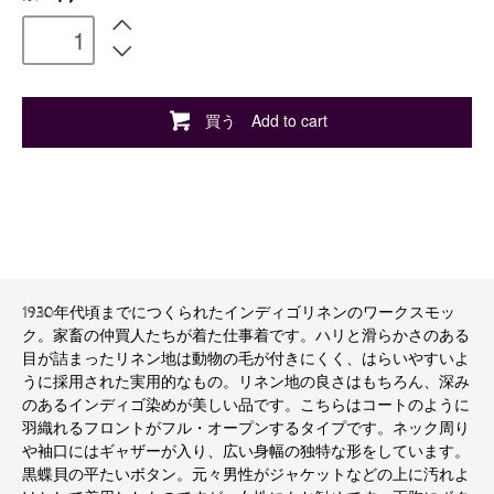
買う Add to cart
1930年代頃までにつくられたインディゴリネンのワークスモッ
ク。家畜の仲買人たちが着た仕事着です。ハリと滑らかさのある
目が詰まったリネン地は動物の毛が付きにくく、はらいやすいよ
うに採用された実用的なもの。リネン地の良さはもちろん、深み
のあるインディゴ染めが美しい品です。こちらはコートのように
羽織れるフロントがフル・オープンするタイプです。ネック周り
や袖口にはギャザーが入り、広い身幅の独特な形をしています。
黒蝶貝の平たいボタン。元々男性がジャケットなどの上に汚れよ