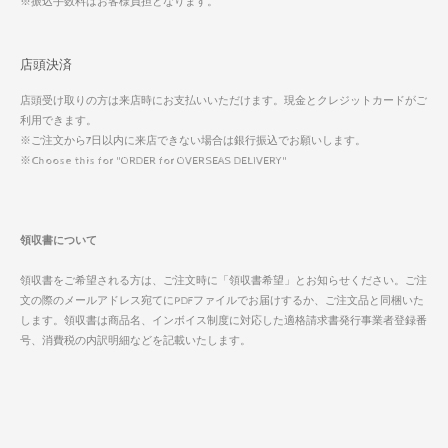
※振込手数料はお客様負担となります。
店頭決済
店頭受け取りの方は来店時にお支払いいただけます。現金とクレジットカードがご
利用できます。
※ご注文から7日以内に来店できない場合は銀行振込でお願いします。
※Choose this for "ORDER for OVERSEAS DELIVERY"
領収書について
領収書をご希望される方は、ご注文時に「領収書希望」とお知らせください。ご注
文の際のメールアドレス宛てにPDFファイルでお届けするか、ご注文品と同梱いた
します。領収書は商品名、インボイス制度に対応した適格請求書発行事業者登録番
号、消費税の内訳明細などを記載いたします。