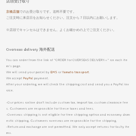
店頭受け取り
京橋店舗
でのお受け取りです。送料不要です。
ご注文時に来店日をお知らせください。注文から７日以内にお願いします。
※店頭でキャンセルはできません。よくお確かめの上でご注文ください。
Overseas delivery 海外配送
You can order from the link of "ORDER for OVERSEAS DELIVERY>>" on each ite
m's page.
We will send your parcel by
EMS
or
Yamato transport
.
We accept
PayPal
payment.
After your ordering, we will check the shipping cost and send you a PayPal inv
oice.
-Our prices online don’t include custom tax, import tax, custom clearance fee
s. Customers are responsible for these taxes and fees.
-Overseas shipping is not eligible for free shipping option and economy dom
estic shipping. Customers overseas are responsible for the shipping.
-Return and exchange are not permitted. We only accept returns for faulty ite
ms.