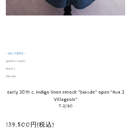
- ALL ITEMS -
jackets/coats
men's
Biaude
early 20th c. indigo linen smock "biaude" open "Aux 2
Villageois"
T-2j180
139,500円(税込)