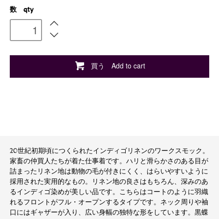
数 qty
買う Add to cart
20世紀初期頃につくられたインディゴリネンのワークスモック。
家畜の仲買人たちが着た仕事着です。ハリと滑らかさのある目が
詰まったリネン地は動物の毛が付きにくく、はらいやすいように
採用された実用的なもの。リネン地の良さはもちろん、深みのあ
るインディゴ染めが美しい品です。こちらはコートのように羽織
れるフロントがフル・オープンするタイプです。ネック周りや袖
口にはギャザーが入り、広い身幅の独特な形をしています。黒蝶