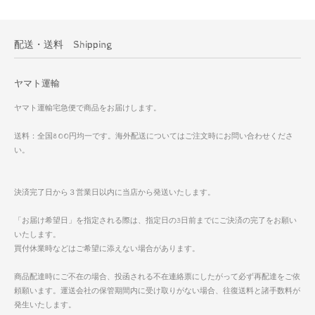
配送・送料 Shipping
ヤマト運輸
ヤマト運輸宅急便で商品をお届けします。
送料：全国800円均一です。海外配送についてはご注文時にお問い合わせくださ
い。
決済完了日から３営業日以内に当店から発送いたします。
「お届け希望日」を指定される際は、指定日の3日前までにご決済の完了をお願い
いたします。
買付休業時などはご希望に添えない場合があります。
商品配達時にご不在の場合、投函される不在連絡票にしたがって必ず再配達をご依
頼願います。運送会社の保管期間内に受け取りがない場合、往復送料と諸手数料が
発生いたします。