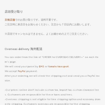
店頭受け取り
京橋店舗
でのお受け取りです。送料不要です。
ご注文時に来店日をお知らせください。注文から７日以内にお願いします。
※店頭でキャンセルはできません。よくお確かめの上でご注文ください。
Overseas delivery 海外配送
You can order from the link of "ORDER for OVERSEAS DELIVERY>>" on each ite
m's page.
We will send your parcel by
EMS
or
Yamato transport
.
We accept
PayPal
payment.
After your ordering, we will check the shipping cost and send you a PayPal inv
oice.
-Our prices online don’t include custom tax, import tax, custom clearance fee
s. Customers are responsible for these taxes and fees.
-Overseas shipping is not eligible for free shipping option and economy dom
estic shipping. Customers overseas are responsible for the shipping.