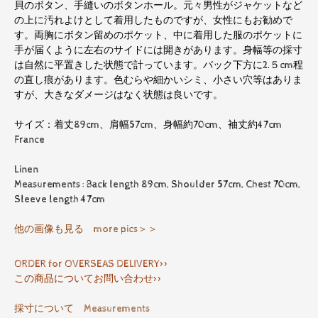
貝のボタン、手縫いのボタンホール。元々男性がジャケットなど
の上に汚れよけとして着用したものですが、女性にもお勧めで
す。両胸にボタン留めのポケット、中に着用した服のポケットに
手が届くように左右のサイドには開きがあります。身幅等の採寸
は自然に平置きした状態で計っています。バック下方に2.５cm程
の直し痕があります。色むらや細かいシミ、小さい穴等はありま
すが、大きなダメージはなく状態は良いです。
サイズ：着丈89cm、肩幅57cm、身幅約70cm、袖丈約47cm
France
Linen
Measurements : Back length 89cm, Shoulder 57cm, Chest 70cm,
Sleeve length 47cm
他の画像も見る more pics＞＞
ORDER for OVERSEAS DELIVERY>>
この商品についてお問い合わせ>>
採寸について Measurements