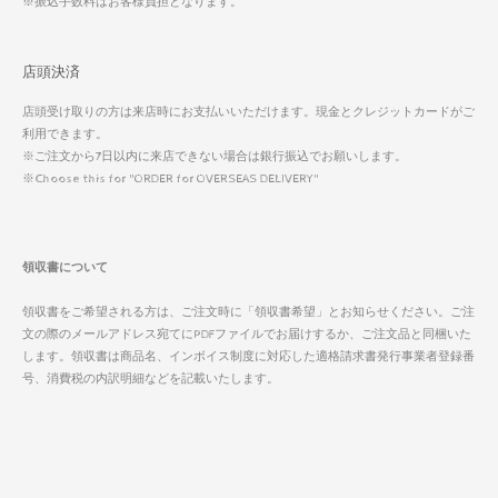
※振込手数料はお客様負担となります。
店頭決済
店頭受け取りの方は来店時にお支払いいただけます。現金とクレジットカードがご
利用できます。
※ご注文から7日以内に来店できない場合は銀行振込でお願いします。
※Choose this for "ORDER for OVERSEAS DELIVERY"
領収書について
領収書をご希望される方は、ご注文時に「領収書希望」とお知らせください。ご注
文の際のメールアドレス宛てにPDFファイルでお届けするか、ご注文品と同梱いた
します。領収書は商品名、インボイス制度に対応した適格請求書発行事業者登録番
号、消費税の内訳明細などを記載いたします。