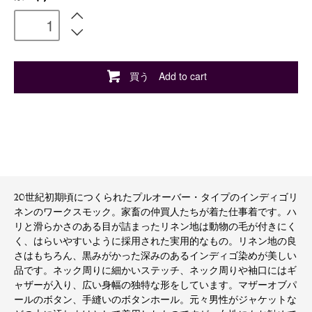
買う Add to cart
20世紀初期頃につくられたプルオーバー・タイプのインディゴリ
ネンのワークスモック。家畜の仲買人たちが着た仕事着です。ハ
リと滑らかさのある目が詰まったリネン地は動物の毛が付きにく
く、はらいやすいように採用された実用的なもの。リネン地の良
さはもちろん、黒みがかった深みのあるインディゴ染めが美しい
品です。ネック周りに細かいステッチ、ネック周りや袖口にはギ
ャザーが入り、広い身幅の独特な形をしています。マザーオブパ
ールのボタン、手縫いのボタンホール。元々男性がジャケットな