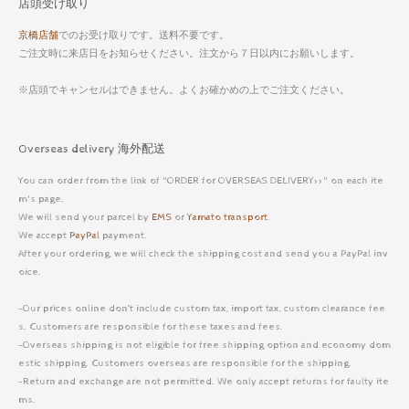
店頭受け取り
京橋店舗
でのお受け取りです。送料不要です。
ご注文時に来店日をお知らせください。注文から７日以内にお願いします。
※店頭でキャンセルはできません。よくお確かめの上でご注文ください。
Overseas delivery 海外配送
You can order from the link of "ORDER for OVERSEAS DELIVERY>>" on each ite
m's page.
We will send your parcel by
EMS
or
Yamato transport
.
We accept
PayPal
payment.
After your ordering, we will check the shipping cost and send you a PayPal inv
oice.
-Our prices online don’t include custom tax, import tax, custom clearance fee
s. Customers are responsible for these taxes and fees.
-Overseas shipping is not eligible for free shipping option and economy dom
estic shipping. Customers overseas are responsible for the shipping.
-Return and exchange are not permitted. We only accept returns for faulty ite
ms.