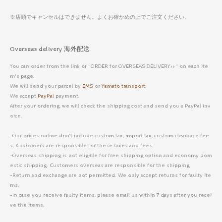
※店頭でキャンセルはできません。よくお確かめの上でご注文ください。
Overseas delivery 海外配送
You can order from the link of "ORDER for OVERSEAS DELIVERY>>" on each ite
m's page.
We will send your parcel by
EMS
or
Yamato transport
.
We accept
PayPal
payment.
After your ordering, we will check the shipping cost and send you a PayPal inv
oice.
-Our prices online don’t include custom tax, import tax, custom clearance fee
s. Customers are responsible for these taxes and fees.
-Overseas shipping is not eligible for free shipping option and economy dom
estic shipping. Customers overseas are responsible for the shipping.
-Return and exchange are not permitted. We only accept returns for faulty ite
ms.
-In case you receive faulty items, please email us within 7 days after you recei
ve the items.