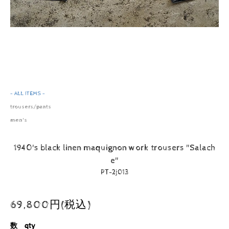
- ALL ITEMS -
trousers/pants
men's
1940's black linen maquignon work trousers "Salach
e"
PT-2j013
69,800円(税込)
数 qty