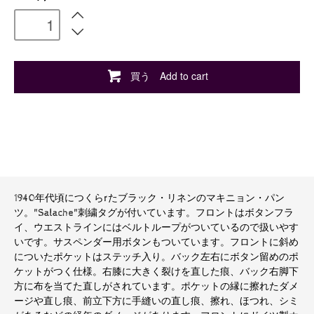
買う Add to cart
1940年代頃につくらrたブラック・リネンのマキニョン・パン
ツ。"Salache"刺繍タグが付いています。フロントはボタンフラ
イ、ウエストラインにはベルトループがついているので扱いやす
いです。サスペンダー用ボタンもついています。フロントに斜め
についたポケットはステッチ入り。バック左右にボタン留めのポ
ケットがつく仕様。右膝に大きく裂けを直した痕、バック右脚下
方に布を当てた直しがされています。ポケットの縁に擦れたダメ
ージや直し痕、前立下方に手縫いの直し痕、擦れ、ほつれ、シミ