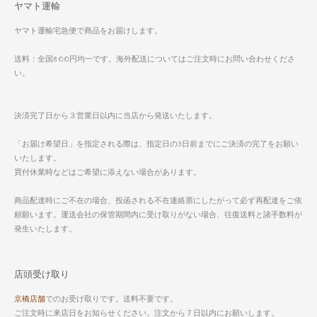
ヤマト運輸
ヤマト運輸宅急便で商品をお届けします。
送料：全国800円均一です。海外配送についてはご注文時にお問い合わせくださ
い。
決済完了日から３営業日以内に当店から発送いたします。
「お届け希望日」を指定される際は、指定日の3日前までにご決済の完了をお願い
いたします。
買付休業時などはご希望に添えない場合があります。
商品配達時にご不在の場合、投函される不在連絡票にしたがって必ず再配達をご依
頼願います。運送会社の保管期間内に受け取りがない場合、往復送料と諸手数料が
発生いたします。
店頭受け取り
京橋店舗
でのお受け取りです。送料不要です。
ご注文時に来店日をお知らせください。注文から７日以内にお願いします。