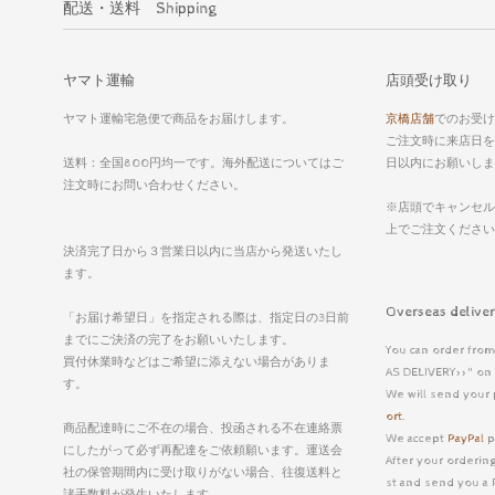
配送・送料 Shipping
ヤマト運輸
店頭受け取り
ヤマト運輸宅急便で商品をお届けします。
京橋店舗
でのお受け
ご注文時に来店日を
送料：全国800円均一です。海外配送についてはご
日以内にお願いしま
注文時にお問い合わせください。
※店頭でキャンセル
上でご注文くださ
決済完了日から３営業日以内に当店から発送いたし
ます。
Overseas deli
「お届け希望日」を指定される際は、指定日の3日前
までにご決済の完了をお願いいたします。
You can order from
買付休業時などはご希望に添えない場合がありま
AS DELIVERY>>" on 
す。
We will send your 
ort
.
商品配達時にご不在の場合、投函される不在連絡票
We accept
PayPal
p
にしたがって必ず再配達をご依頼願います。運送会
After your ordering
社の保管期間内に受け取りがない場合、往復送料と
st and send you a 
諸手数料が発生いたします。