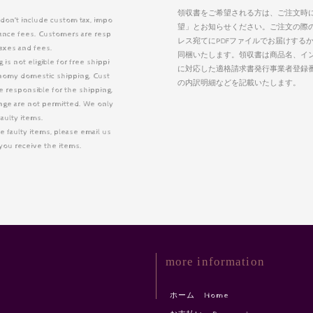
領収書をご希望される方は、ご注文時
 don’t include custom tax, impo
望」とお知らせください。ご注文の際
arance fees. Customers are resp
レス宛てにPDFファイルでお届けする
taxes and fees.
同梱いたします。領収書は商品名、イ
is not eligible for free shippi
に対応した適格請求書発行事業者登録
nomy domestic shipping. Cust
の内訳明細などを記載いたします。
 responsible for the shipping.
nge are not permitted. We only
faulty items.
e faulty items, please email us
r you receive the items.
more information
ホーム Home