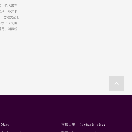
に「領収書希
のメールアド
か、ご注文品と
ンボイス制度
番号、消費税
Diary
京橋店舗 Kyobashi shop