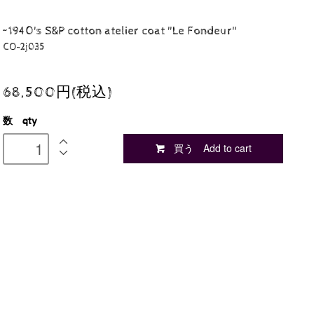
~1940's S&P cotton atelier coat "Le Fondeur"
CO-2j035
68,500円(税込)
数 qty
買う Add to cart