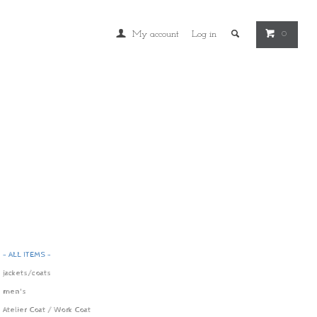
My account
Log in
0
- ALL ITEMS -
jackets/coats
men's
Atelier Coat / Work Coat