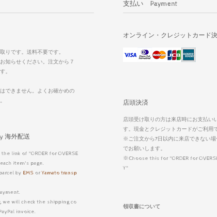
支払い Payment
オンライン・クレジットカード
取りです。送料不要です。
お知らせください。注文から７
す。
はできません。よくお確かめの
い。
店頭決済
店頭受け取りの方は来店時にお支払い
す。現金とクレジットカードがご利用
very 海外配送
※ご注文から7日以内に来店できない場
でお願いします。
 the link of "ORDER for OVERSE
※Choose this for "ORDER for OVERS
each item's page.
Y"
parcel by
EMS
or
Yamato transp
ayment.
, we will check the shipping co
領収書について
PayPal invoice.