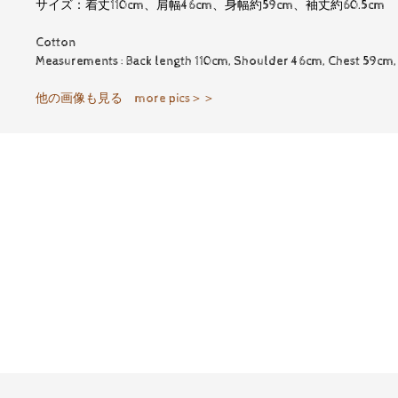
サイズ：着丈110cm、肩幅46cm、身幅約59cm、袖丈約60.5cm 
Cotton
Measurements : Back length 110cm, Shoulder 46cm, Chest 59cm,
他の画像も見る more pics＞＞