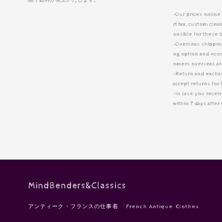
-Our prices online
rt tax, custom cle
onsible for these 
-Overseas shipping 
ng option and eco
omers overseas are
-Return and excha
accept returns for 
-In case you receiv
within 7 days afte
MindBenders&Classics
アンティーク・フランスの仕事着 French Antique Clothes