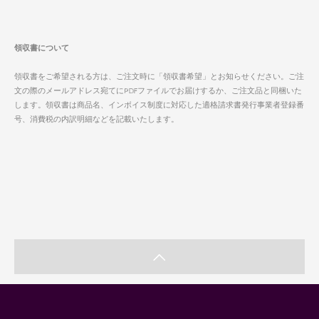
領収書について
領収書をご希望される方は、ご注文時に「領収書希望」とお知らせください。ご注
文の際のメールアドレス宛てにPDFファイルでお届けするか、ご注文品と同梱いた
します。領収書は商品名、インボイス制度に対応した適格請求書発行事業者登録番
号、消費税の内訳明細などを記載いたします。