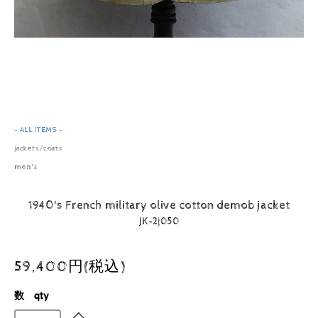
- ALL ITEMS -
jackets/coats
men's
1940's French military olive cotton demob jacket
JK-2j050
59,400円(税込)
数 qty