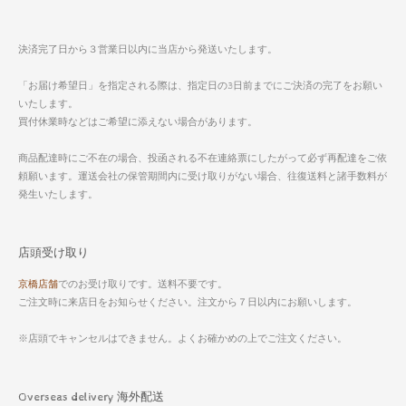
決済完了日から３営業日以内に当店から発送いたします。
「お届け希望日」を指定される際は、指定日の3日前までにご決済の完了をお願い
いたします。
買付休業時などはご希望に添えない場合があります。
商品配達時にご不在の場合、投函される不在連絡票にしたがって必ず再配達をご依
頼願います。運送会社の保管期間内に受け取りがない場合、往復送料と諸手数料が
発生いたします。
店頭受け取り
京橋店舗
でのお受け取りです。送料不要です。
ご注文時に来店日をお知らせください。注文から７日以内にお願いします。
※店頭でキャンセルはできません。よくお確かめの上でご注文ください。
Overseas delivery 海外配送