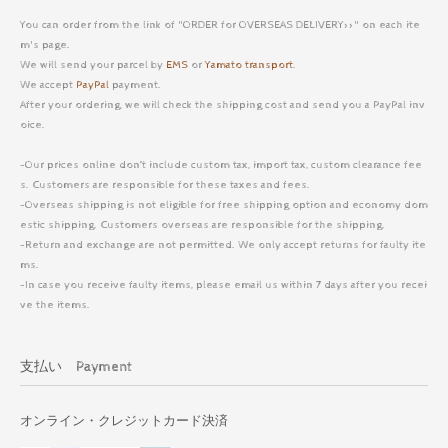
You can order from the link of "ORDER for OVERSEAS DELIVERY>>" on each ite
m's page.
We will send your parcel by
EMS
or
Yamato transport
.
We accept
PayPal
payment.
After your ordering, we will check the shipping cost and send you a PayPal inv
oice.
-Our prices online don’t include custom tax, import tax, custom clearance fee
s. Customers are responsible for these taxes and fees.
-Overseas shipping is not eligible for free shipping option and economy dom
estic shipping. Customers overseas are responsible for the shipping.
-Return and exchange are not permitted. We only accept returns for faulty ite
ms.
-In case you receive faulty items, please email us within 7 days after you recei
ve the items.
支払い Payment
オンライン・クレジットカード決済