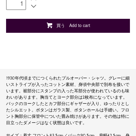
買う Add to cart
1930年代頃までにつくられたプルオーバー・シャツ。グレーに細
いストライプが入ったコットン素材、身頃中央部で別布を接いで
います。裾部分にスタンプの入った耳部分が使われているのも味
わいがあります。胸当てとヨーク部分は2枚布になっています。
バックのヨークしたとカフ部分にギャザーが入り、ゆったりとし
たシルエット。ボタンはガラス製、ボタンホールは手縫い。フロ
ント胸部分に保管中についた畳み焼けがあります。その他は特に
目立ったダメージはなく状態は良いです。
サイズ：着丈 フロント83.5cm／バック90.5cm、肩幅42.5cm、身