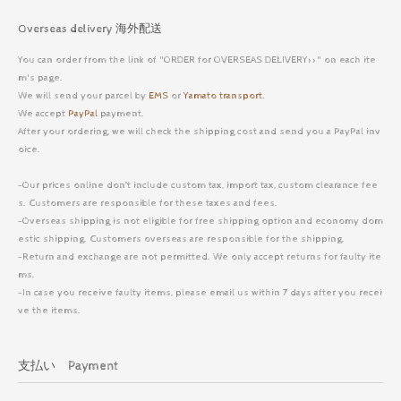
Overseas delivery 海外配送
You can order from the link of "ORDER for OVERSEAS DELIVERY>>" on each ite
m's page.
We will send your parcel by
EMS
or
Yamato transport
.
We accept
PayPal
payment.
After your ordering, we will check the shipping cost and send you a PayPal inv
oice.
-Our prices online don’t include custom tax, import tax, custom clearance fee
s. Customers are responsible for these taxes and fees.
-Overseas shipping is not eligible for free shipping option and economy dom
estic shipping. Customers overseas are responsible for the shipping.
-Return and exchange are not permitted. We only accept returns for faulty ite
ms.
-In case you receive faulty items, please email us within 7 days after you recei
ve the items.
支払い Payment