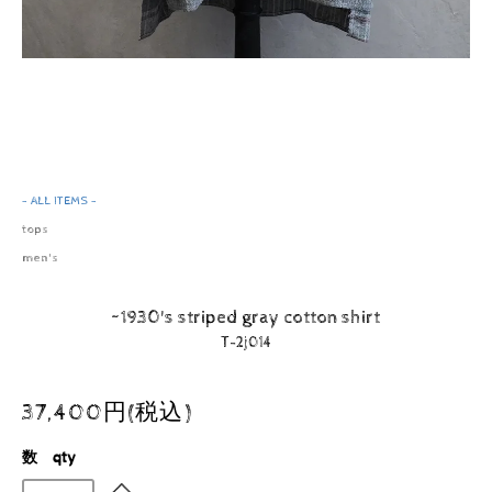
- ALL ITEMS -
tops
men's
~1930's striped gray cotton shirt
T-2j014
37,400円(税込)
数 qty