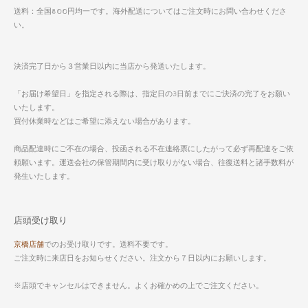
送料：全国800円均一です。海外配送についてはご注文時にお問い合わせくださ
い。
決済完了日から３営業日以内に当店から発送いたします。
「お届け希望日」を指定される際は、指定日の3日前までにご決済の完了をお願い
いたします。
買付休業時などはご希望に添えない場合があります。
商品配達時にご不在の場合、投函される不在連絡票にしたがって必ず再配達をご依
頼願います。運送会社の保管期間内に受け取りがない場合、往復送料と諸手数料が
発生いたします。
店頭受け取り
京橋店舗
でのお受け取りです。送料不要です。
ご注文時に来店日をお知らせください。注文から７日以内にお願いします。
※店頭でキャンセルはできません。よくお確かめの上でご注文ください。