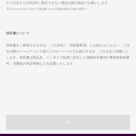
※ご注文から7日以内に来店できない場合は銀行振込でお願いします。
※Choose this for "ORDER for OVERSEAS DELIVERY"
領収書について
領収書をご希望される方は、ご注文時に「領収書希望」とお知らせください。ご注
文の際のメールアドレス宛てにPDFファイルでお届けするか、ご注文品と同梱いた
します。領収書は商品名、インボイス制度に対応した適格請求書発行事業者登録番
号、消費税の内訳明細などを記載いたします。