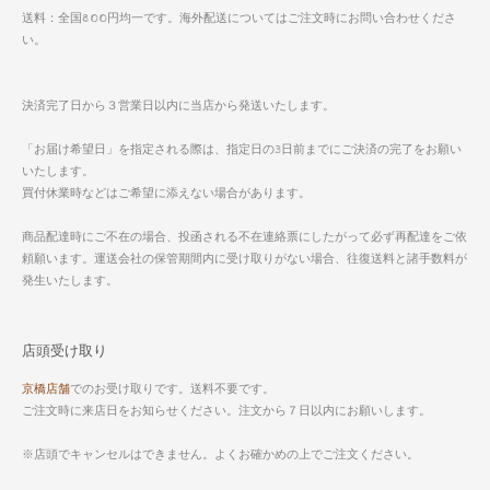
送料：全国800円均一です。海外配送についてはご注文時にお問い合わせくださ
い。
決済完了日から３営業日以内に当店から発送いたします。
「お届け希望日」を指定される際は、指定日の3日前までにご決済の完了をお願い
いたします。
買付休業時などはご希望に添えない場合があります。
商品配達時にご不在の場合、投函される不在連絡票にしたがって必ず再配達をご依
頼願います。運送会社の保管期間内に受け取りがない場合、往復送料と諸手数料が
発生いたします。
店頭受け取り
京橋店舗
でのお受け取りです。送料不要です。
ご注文時に来店日をお知らせください。注文から７日以内にお願いします。
※店頭でキャンセルはできません。よくお確かめの上でご注文ください。