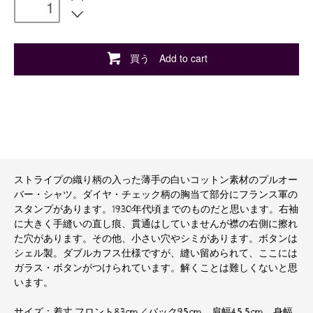
買う Add to cart
ストライプの織り柄の入った薄手の白いコットン素材のプルオー
バー・シャツ。ダイヤ・チェック柄の胸当て部分にフランス軍の
スタンプがあります。1930年代頃までのものだと思います。右袖
に大きく手縫いの直し痕、貫通はしていませんが襟の右側に擦れ
た穴があります。その他、小さい穴やシミがあります。ボタンは
シェル製。ダブルカフス仕様ですが、縫い留められて、ここには
ガラス・ボタンがつけられています。解くことは難しくないと思
います。
サイズ：着丈 フロント83cm／バック95cm、肩幅45.5cm、身幅