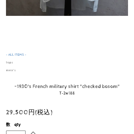
- ALL ITEMS -
tops
men's
~1930's French military shirt "checked bosom"
T-2w188
29,500円(税込)
数 qty