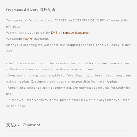
Overseas delivery 海外配送
You can order from the link of "ORDER for OVERSEAS DELIVERY>>" on each ite
m's page.
We will send your parcel by
EMS
or
Yamato transport
.
We accept
PayPal
payment.
After your ordering, we will check the shipping cost and send you a PayPal inv
oice.
-Our prices online don’t include custom tax, import tax, custom clearance fee
s. Customers are responsible for these taxes and fees.
-Overseas shipping is not eligible for free shipping option and economy dom
estic shipping. Customers overseas are responsible for the shipping.
-Return and exchange are not permitted. We only accept returns for faulty ite
ms.
-In case you receive faulty items, please email us within 7 days after you recei
ve the items.
支払い Payment