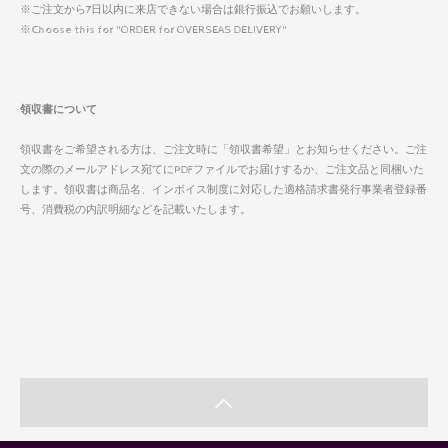
※ご注文から7日以内に来店できない場合は銀行振込でお願いします。
※Choose this for "ORDER for OVERSEAS DELIVERY"
領収書について
領収書をご希望される方は、ご注文時に「領収書希望」とお知らせください。ご注
文の際のメールアドレス宛てにPDFファイルでお届けするか、ご注文品と同梱いた
します。領収書は商品名、インボイス制度に対応した適格請求書発行事業者登録番
号、消費税の内訳明細などを記載いたします。