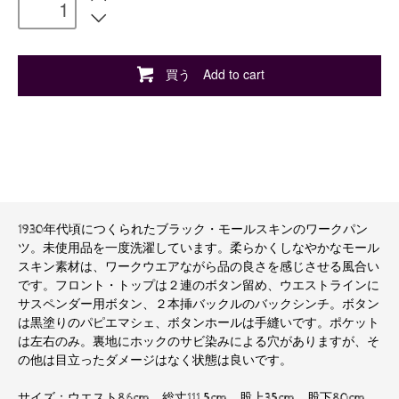
買う Add to cart
1930年代頃につくられたブラック・モールスキンのワークパン
ツ。未使用品を一度洗濯しています。柔らかくしなやかなモール
スキン素材は、ワークウエアながら品の良さを感じさせる風合い
です。フロント・トップは２連のボタン留め、ウエストラインに
サスペンダー用ボタン、２本挿バックルのバックシンチ。ボタン
は黒塗りのパピエマシェ、ボタンホールは手縫いです。ポケット
は左右のみ。裏地にホックのサビ染みによる穴がありますが、そ
の他は目立ったダメージはなく状態は良いです。
サイズ：ウエスト86cm、総丈111.5cm、股上35cm、股下80cm、