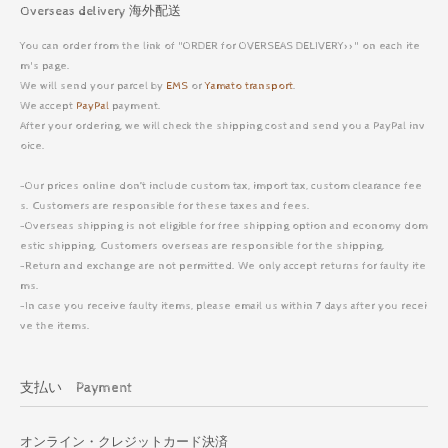
Overseas delivery 海外配送
You can order from the link of "ORDER for OVERSEAS DELIVERY>>" on each ite
m's page.
We will send your parcel by
EMS
or
Yamato transport
.
We accept
PayPal
payment.
After your ordering, we will check the shipping cost and send you a PayPal inv
oice.
-Our prices online don’t include custom tax, import tax, custom clearance fee
s. Customers are responsible for these taxes and fees.
-Overseas shipping is not eligible for free shipping option and economy dom
estic shipping. Customers overseas are responsible for the shipping.
-Return and exchange are not permitted. We only accept returns for faulty ite
ms.
-In case you receive faulty items, please email us within 7 days after you recei
ve the items.
支払い Payment
オンライン・クレジットカード決済