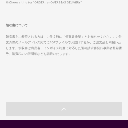
※Choose this for "ORDER for OVERSEAS DELIVERY"
領収書について
領収書をご希望される方は、ご注文時に「領収書希望」とお知らせください。ご注
文の際のメールアドレス宛てにPDFファイルでお届けするか、ご注文品と同梱いた
します。領収書は商品名、インボイス制度に対応した適格請求書発行事業者登録番
号、消費税の内訳明細などを記載いたします。