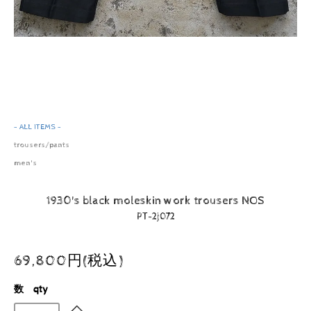
- ALL ITEMS -
trousers/pants
men's
1930's black moleskin work trousers NOS
PT-2j072
69,800円(税込)
数 qty