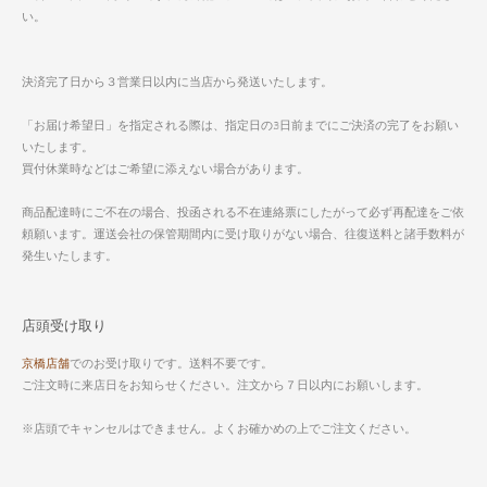
い。
決済完了日から３営業日以内に当店から発送いたします。
「お届け希望日」を指定される際は、指定日の3日前までにご決済の完了をお願い
いたします。
買付休業時などはご希望に添えない場合があります。
商品配達時にご不在の場合、投函される不在連絡票にしたがって必ず再配達をご依
頼願います。運送会社の保管期間内に受け取りがない場合、往復送料と諸手数料が
発生いたします。
店頭受け取り
京橋店舗
でのお受け取りです。送料不要です。
ご注文時に来店日をお知らせください。注文から７日以内にお願いします。
※店頭でキャンセルはできません。よくお確かめの上でご注文ください。