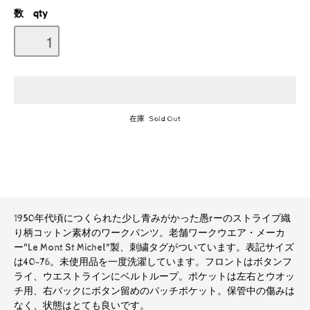
数 qty
在庫 Sold Out
1950年代頃につくられた少し青みがかった愚rーのストライプ織
り柄コットン素材のワークパンツ。老舗ワークウエア・メーカ
ー"Le Mont St Michel"製、刺繍タグがついています。表記サイズ
は40-76。未使用品を一度洗濯しています。フロントはボタンフ
ライ、ウエストラインにベルトループ。ポケットは左右とウオッ
チ用、右バックにボタン留めのパッチポケット。保管中の傷みは
なく、状態はとても良いです。