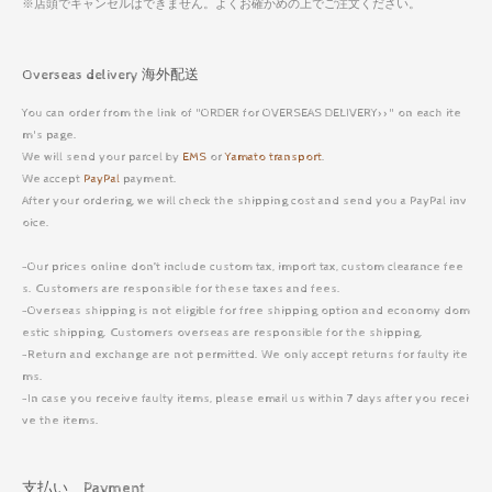
※店頭でキャンセルはできません。よくお確かめの上でご注文ください。
Overseas delivery 海外配送
You can order from the link of "ORDER for OVERSEAS DELIVERY>>" on each ite
m's page.
We will send your parcel by
EMS
or
Yamato transport
.
We accept
PayPal
payment.
After your ordering, we will check the shipping cost and send you a PayPal inv
oice.
-Our prices online don’t include custom tax, import tax, custom clearance fee
s. Customers are responsible for these taxes and fees.
-Overseas shipping is not eligible for free shipping option and economy dom
estic shipping. Customers overseas are responsible for the shipping.
-Return and exchange are not permitted. We only accept returns for faulty ite
ms.
-In case you receive faulty items, please email us within 7 days after you recei
ve the items.
支払い Payment