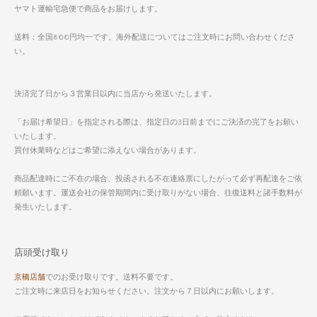
ヤマト運輸宅急便で商品をお届けします。
送料：全国800円均一です。海外配送についてはご注文時にお問い合わせくださ
い。
決済完了日から３営業日以内に当店から発送いたします。
「お届け希望日」を指定される際は、指定日の3日前までにご決済の完了をお願い
いたします。
買付休業時などはご希望に添えない場合があります。
商品配達時にご不在の場合、投函される不在連絡票にしたがって必ず再配達をご依
頼願います。運送会社の保管期間内に受け取りがない場合、往復送料と諸手数料が
発生いたします。
店頭受け取り
京橋店舗
でのお受け取りです。送料不要です。
ご注文時に来店日をお知らせください。注文から７日以内にお願いします。