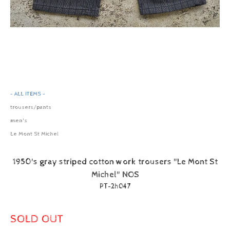
- ALL ITEMS -
trousers/pants
men's
Le Mont St Michel
1950's gray striped cotton work trousers "Le Mont St
Michel" NOS
PT-2h047
SOLD OUT