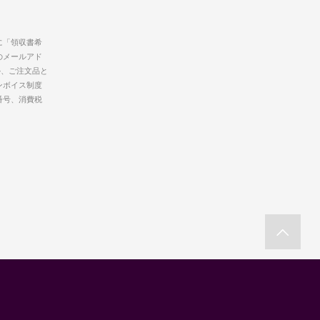
に「領収書希
のメールアド
か、ご注文品と
ンボイス制度
番号、消費税