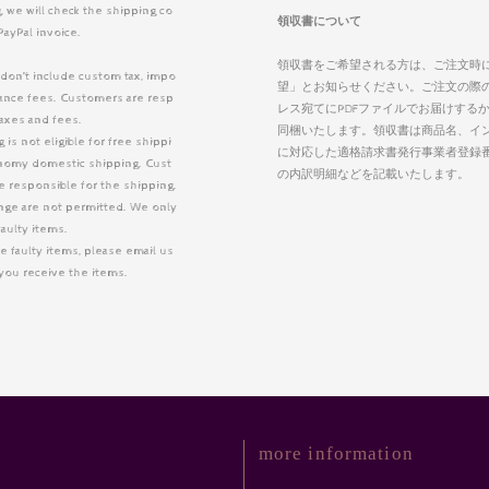
, we will check the shipping co
領収書について
PayPal invoice.
領収書をご希望される方は、ご注文時
 don’t include custom tax, impo
望」とお知らせください。ご注文の際
arance fees. Customers are resp
レス宛てにPDFファイルでお届けする
taxes and fees.
同梱いたします。領収書は商品名、イ
is not eligible for free shippi
に対応した適格請求書発行事業者登録
nomy domestic shipping. Cust
の内訳明細などを記載いたします。
 responsible for the shipping.
nge are not permitted. We only
faulty items.
e faulty items, please email us
r you receive the items.
more information