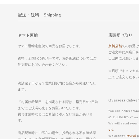
配送・送料 Shipping
ヤマト運輸
店頭受け取り
ヤマト運輸宅急便で商品をお届けします。
京橋店舗
でのお受け
ご注文時に来店日を
送料：全国800円均一です。海外配送についてはご
日以内にお願いしま
注文時にお問い合わせください。
※店頭でキャンセル
上でご注文くださ
決済完了日から３営業日以内に当店から発送いたし
ます。
Overseas deli
「お届け希望日」を指定される際は、指定日の3日前
までにご決済の完了をお願いいたします。
You can order from
買付休業時などはご希望に添えない場合がありま
AS DELIVERY>>" on 
す。
We will send your 
ort
.
商品配達時にご不在の場合、投函される不在連絡票
We accept
PayPal
p