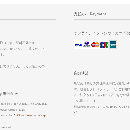
支払い Payment
オンライン・クレジットカード
取りです。送料不要です。
お知らせください。注文から７
す。
はできません。よくお確かめの
い。
店頭決済
店頭受け取りの方は来店時にお支払い
す。現金とクレジットカードがご利用
very 海外配送
※ご注文から7日以内に来店できない場
でお願いします。
 the link of "ORDER for OVERSE
※Choose this for "ORDER for OVERS
each item's page.
Y"
parcel by
EMS
or
Yamato transp
ayment.