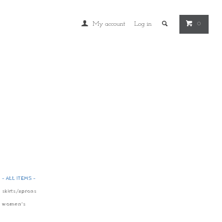
My account
Log in
0
- ALL ITEMS -
skirts/aprons
women's