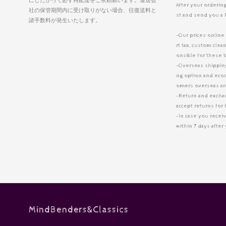
にしたがって必ず再配達をご依頼願います。運送会
After your ordering
社の保管期間内に受け取りがない場合、往復送料と
st and send you a 
諸手数料が発生いたします。
-Our prices online
rt tax, custom cle
onsible for these 
-Overseas shipping 
ng option and eco
omers overseas are
-Return and excha
accept returns for 
-In case you receiv
within 7 days afte
MindBenders&Classics