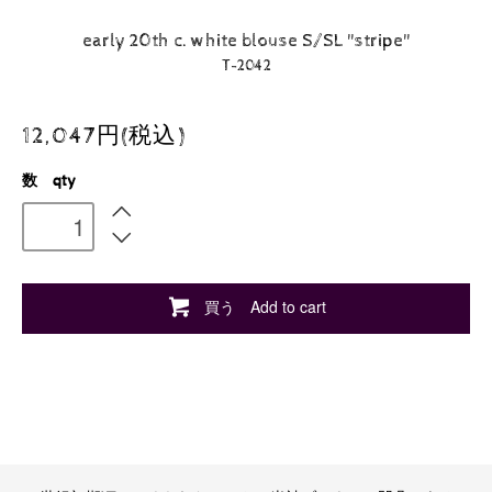
early 20th c. white blouse S/SL "stripe"
T-2042
12,047円(税込)
数 qty
買う Add to cart