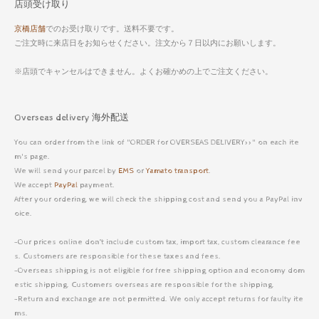
店頭受け取り
京橋店舗
でのお受け取りです。送料不要です。
ご注文時に来店日をお知らせください。注文から７日以内にお願いします。
※店頭でキャンセルはできません。よくお確かめの上でご注文ください。
Overseas delivery 海外配送
You can order from the link of "ORDER for OVERSEAS DELIVERY>>" on each ite
m's page.
We will send your parcel by
EMS
or
Yamato transport
.
We accept
PayPal
payment.
After your ordering, we will check the shipping cost and send you a PayPal inv
oice.
-Our prices online don’t include custom tax, import tax, custom clearance fee
s. Customers are responsible for these taxes and fees.
-Overseas shipping is not eligible for free shipping option and economy dom
estic shipping. Customers overseas are responsible for the shipping.
-Return and exchange are not permitted. We only accept returns for faulty ite
ms.