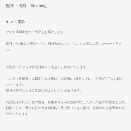
配送・送料 Shipping
ヤマト運輸
ヤマト運輸宅急便で商品をお届けします。
送料：全国800円均一です。海外配送についてはご注文時にお問い合わせくださ
い。
決済完了日から３営業日以内に当店から発送いたします。
「お届け希望日」を指定される際は、指定日の3日前までにご決済の完了をお願い
いたします。
買付休業時などはご希望に添えない場合があります。
商品配達時にご不在の場合、投函される不在連絡票にしたがって必ず再配達をご依
頼願います。運送会社の保管期間内に受け取りがない場合、往復送料と諸手数料が
発生いたします。