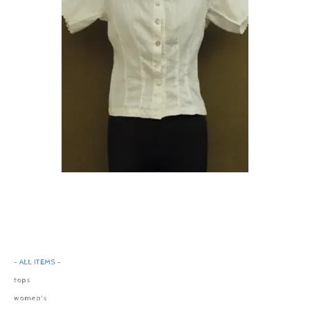
- ALL ITEMS -
tops
women's