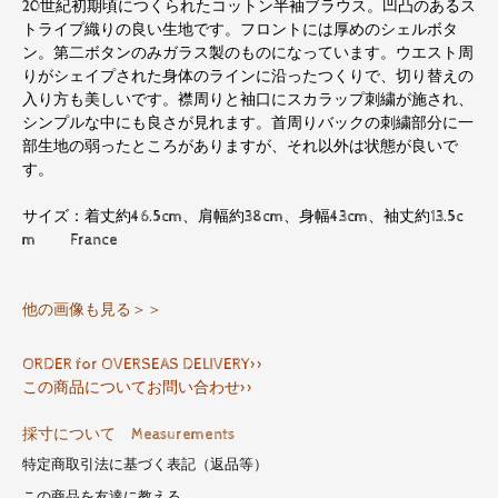
20世紀初期頃につくられたコットン半袖ブラウス。凹凸のあるス
トライプ織りの良い生地です。フロントには厚めのシェルボタ
ン。第二ボタンのみガラス製のものになっています。ウエスト周
りがシェイプされた身体のラインに沿ったつくりで、切り替えの
入り方も美しいです。襟周りと袖口にスカラップ刺繍が施され、
シンプルな中にも良さが見れます。首周りバックの刺繍部分に一
部生地の弱ったところがありますが、それ以外は状態が良いで
す。
サイズ：着丈約46.5cm、肩幅約38cm、身幅43cm、袖丈約13.5c
m France
他の画像も見る＞＞
ORDER for OVERSEAS DELIVERY>>
この商品についてお問い合わせ>>
採寸について Measurements
特定商取引法に基づく表記（返品等）
この商品を友達に教える