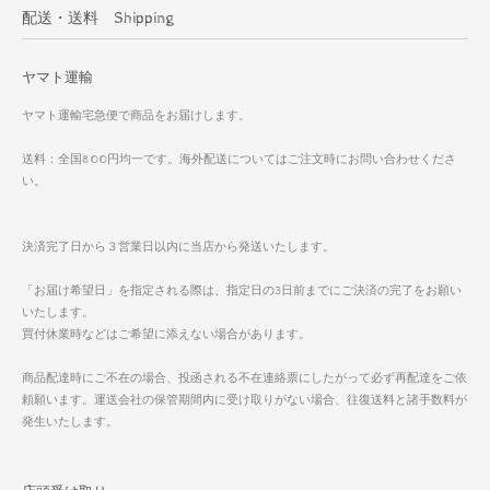
配送・送料 Shipping
ヤマト運輸
ヤマト運輸宅急便で商品をお届けします。
送料：全国800円均一です。海外配送についてはご注文時にお問い合わせくださ
い。
決済完了日から３営業日以内に当店から発送いたします。
「お届け希望日」を指定される際は、指定日の3日前までにご決済の完了をお願い
いたします。
買付休業時などはご希望に添えない場合があります。
商品配達時にご不在の場合、投函される不在連絡票にしたがって必ず再配達をご依
頼願います。運送会社の保管期間内に受け取りがない場合、往復送料と諸手数料が
発生いたします。