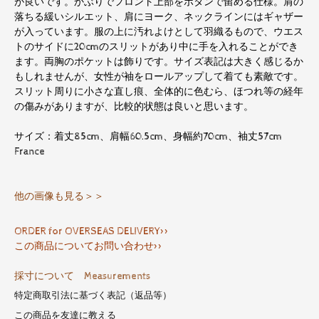
が良いです。かぶりでフロント上部をボタンで留める仕様。肩の
落ちる緩いシルエット、肩にヨーク、ネックラインにはギャザー
が入っています。服の上に汚れよけとして羽織るもので、ウエス
トのサイドに20cmのスリットがあり中に手を入れることができ
ます。両胸のポケットは飾りです。サイズ表記は大きく感じるか
もしれませんが、女性が袖をロールアップして着ても素敵です。
スリット周りに小さな直し痕、全体的に色むら、ほつれ等の経年
の傷みがありますが、比較的状態は良いと思います。
サイズ：着丈85cm、肩幅60.5cm、身幅約70cm、袖丈57cm
France
他の画像も見る＞＞
ORDER for OVERSEAS DELIVERY>>
この商品についてお問い合わせ>>
採寸について Measurements
特定商取引法に基づく表記（返品等）
この商品を友達に教える