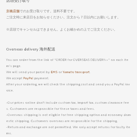
店頭受け取り
京橋店舗
でのお受け取りです。送料不要です。
ご注文時に来店日をお知らせください。注文から７日以内にお願いします。
※店頭でキャンセルはできません。よくお確かめの上でご注文ください。
Overseas delivery 海外配送
You can order from the link of "ORDER for OVERSEAS DELIVERY>>" on each ite
m's page.
We will send your parcel by
EMS
or
Yamato transport
.
We accept
PayPal
payment.
After your ordering, we will check the shipping cost and send you a PayPal inv
oice.
-Our prices online don’t include custom tax, import tax, custom clearance fee
s. Customers are responsible for these taxes and fees.
-Overseas shipping is not eligible for free shipping option and economy dom
estic shipping. Customers overseas are responsible for the shipping.
-Return and exchange are not permitted. We only accept returns for faulty ite
ms.