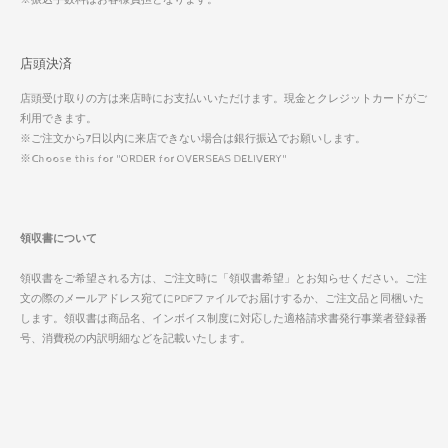
店頭決済
店頭受け取りの方は来店時にお支払いいただけます。現金とクレジットカードがご
利用できます。
※ご注文から7日以内に来店できない場合は銀行振込でお願いします。
※Choose this for "ORDER for OVERSEAS DELIVERY"
領収書について
領収書をご希望される方は、ご注文時に「領収書希望」とお知らせください。ご注
文の際のメールアドレス宛てにPDFファイルでお届けするか、ご注文品と同梱いた
します。領収書は商品名、インボイス制度に対応した適格請求書発行事業者登録番
号、消費税の内訳明細などを記載いたします。