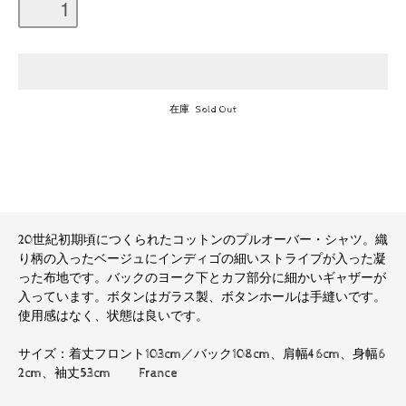
在庫 Sold Out
20世紀初期頃につくられたコットンのプルオーバー・シャツ。織
り柄の入ったベージュにインディゴの細いストライプが入った凝
った布地です。バックのヨーク下とカフ部分に細かいギャザーが
入っています。ボタンはガラス製、ボタンホールは手縫いです。
使用感はなく、状態は良いです。
サイズ：着丈フロント103cm／バック108cm、肩幅46cm、身幅6
2cm、袖丈53cm France