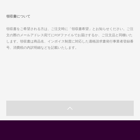
領収書について
領収書をご希望される方は、ご注文時に「領収書希望」とお知らせください。ご注
文の際のメールアドレス宛てにPDFファイルでお届けするか、ご注文品と同梱いた
します。領収書は商品名、インボイス制度に対応した適格請求書発行事業者登録番
号、消費税の内訳明細などを記載いたします。