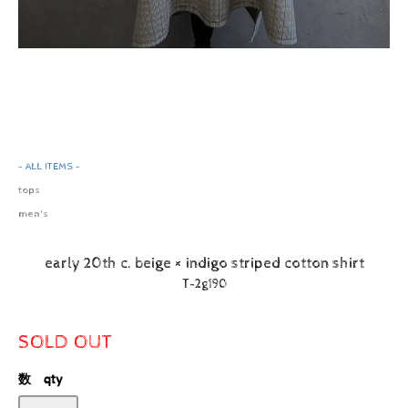
- ALL ITEMS -
tops
men's
early 20th c. beige × indigo striped cotton shirt
T-2g190
SOLD OUT
数 qty