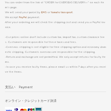
You can order from the link of "ORDER for OVERSEAS DELIVERY>>" on each ite
m's page.
We will send your parcel by
EMS
or
Yamato transport
.
We accept
PayPal
payment.
After your ordering, we will check the shipping cost and send you a PayPal inv
oice.
-Our prices online don’t include custom tax, import tax, custom clearance fee
s. Customers are responsible for these taxes and fees.
-Overseas shipping is not eligible for free shipping option and economy dom
estic shipping. Customers overseas are responsible for the shipping.
-Return and exchange are not permitted. We only accept returns for faulty ite
ms.
-In case you receive faulty items, please email us within 7 days after you recei
ve the items.
支払い Payment
オンライン・クレジットカード決済