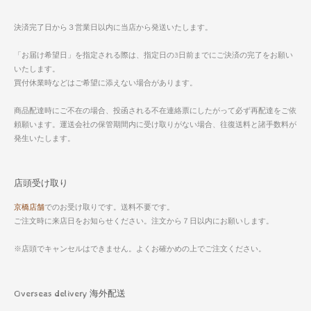
決済完了日から３営業日以内に当店から発送いたします。
「お届け希望日」を指定される際は、指定日の3日前までにご決済の完了をお願い
いたします。
買付休業時などはご希望に添えない場合があります。
商品配達時にご不在の場合、投函される不在連絡票にしたがって必ず再配達をご依
頼願います。運送会社の保管期間内に受け取りがない場合、往復送料と諸手数料が
発生いたします。
店頭受け取り
京橋店舗
でのお受け取りです。送料不要です。
ご注文時に来店日をお知らせください。注文から７日以内にお願いします。
※店頭でキャンセルはできません。よくお確かめの上でご注文ください。
Overseas delivery 海外配送