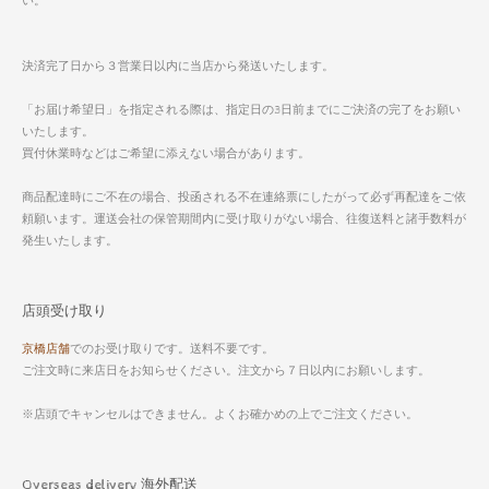
い。
決済完了日から３営業日以内に当店から発送いたします。
「お届け希望日」を指定される際は、指定日の3日前までにご決済の完了をお願い
いたします。
買付休業時などはご希望に添えない場合があります。
商品配達時にご不在の場合、投函される不在連絡票にしたがって必ず再配達をご依
頼願います。運送会社の保管期間内に受け取りがない場合、往復送料と諸手数料が
発生いたします。
店頭受け取り
京橋店舗
でのお受け取りです。送料不要です。
ご注文時に来店日をお知らせください。注文から７日以内にお願いします。
※店頭でキャンセルはできません。よくお確かめの上でご注文ください。
Overseas delivery 海外配送