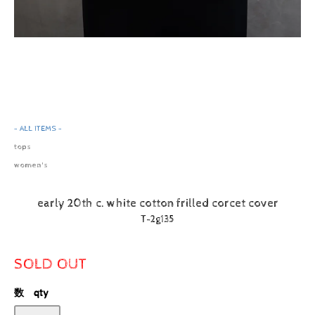
- ALL ITEMS -
tops
women's
early 20th c. white cotton frilled corcet cover
T-2g135
SOLD OUT
数 qty