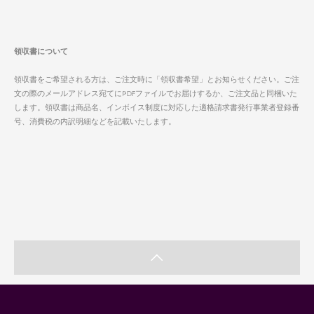
領収書について
領収書をご希望される方は、ご注文時に「領収書希望」とお知らせください。ご注
文の際のメールアドレス宛てにPDFファイルでお届けするか、ご注文品と同梱いた
します。領収書は商品名、インボイス制度に対応した適格請求書発行事業者登録番
号、消費税の内訳明細などを記載いたします。