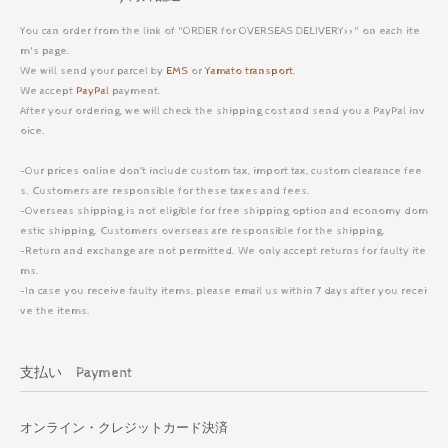
You can order from the link of "ORDER for OVERSEAS DELIVERY>>" on each ite
m's page.
We will send your parcel by
EMS
or
Yamato transport
.
We accept
PayPal
payment.
After your ordering, we will check the shipping cost and send you a PayPal inv
oice.
-Our prices online don’t include custom tax, import tax, custom clearance fee
s. Customers are responsible for these taxes and fees.
-Overseas shipping is not eligible for free shipping option and economy dom
estic shipping. Customers overseas are responsible for the shipping.
-Return and exchange are not permitted. We only accept returns for faulty ite
ms.
-In case you receive faulty items, please email us within 7 days after you recei
ve the items.
支払い Payment
オンライン・クレジットカード決済